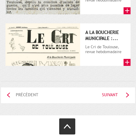
revue hebdomadaire
satirique, apparut en
1906 tout d'abord,
puis...
A LA BOUCHERIE
MUNICIPALE :...
Le Cri de Toulouse,
revue hebdomadaire
satirique, apparut en
1906 tout d'abord,
puis...
PRÉCÉDENT
SUIVANT