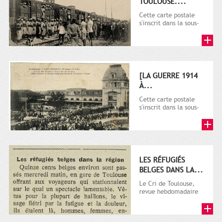
TOULOUSE....
Cette carte postale
s'inscrit dans la sous-
série 9 Fi comprenant
plusieurs milliers de...
[LA GUERRE 1914
À...
Cette carte postale
s'inscrit dans la sous-
série 9 Fi comprenant
plusieurs milliers de...
LES RÉFUGIÉS
BELGES DANS LA...
Le Cri de Toulouse,
revue hebdomadaire
satirique apparut en
1906 tout d'abord,
puis...