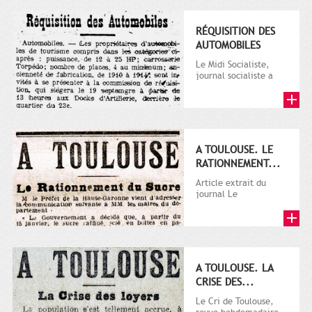
RÉQUISITION DES
AUTOMOBILES
Le Midi Socialiste,
journal socialiste a
été fondé en 1908 par
Vincent Auriol, né à...
A TOULOUSE. LE
RATIONNEMENT...
Article extrait du
journal Le
Télégramme.
A TOULOUSE. LA
CRISE DES...
Le Cri de Toulouse,