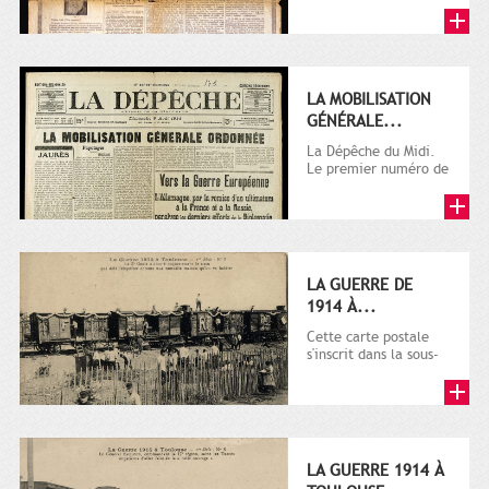
LA MOBILISATION
GÉNÉRALE...
La Dépêche du Midi.
Le premier numéro de
La Dépêche de
Toulouse paraît le 2
octobre...
LA GUERRE DE
1914 À...
Cette carte postale
s'inscrit dans la sous-
série 9 Fi comprenant
plusieurs milliers de...
LA GUERRE 1914 À