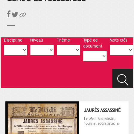
Discipline
Niveau
Thème
Type de
Mots clés
document
JAURÈS ASSASSINÉ
Le Midi Socialiste,
journal socialiste, a
été fondé en 1908 par
Vincent Auriol, né à...