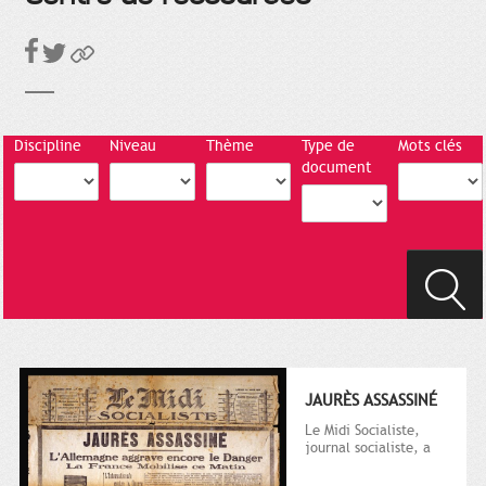
Discipline
Niveau
Thème
Type de
Mots clés
document
JAURÈS ASSASSINÉ
Le Midi Socialiste,
journal socialiste, a
été fondé en 1908 par
Vincent Auriol, né à...