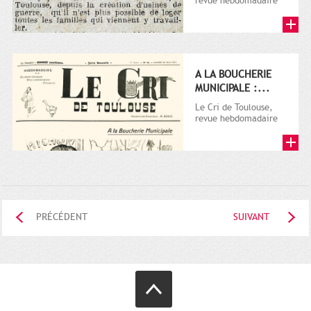
revue hebdomadaire
satirique, apparut en
1906 tout d'abord,
puis...
A LA BOUCHERIE
MUNICIPALE :...
Le Cri de Toulouse,
revue hebdomadaire
satirique, apparut en
1906 tout d'abord,
puis...
PRÉCÉDENT
SUIVANT