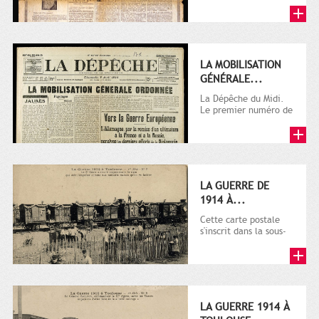
LA MOBILISATION
GÉNÉRALE...
La Dépêche du Midi.
Le premier numéro de
La Dépêche de
Toulouse paraît le 2
octobre...
LA GUERRE DE
1914 À...
Cette carte postale
s'inscrit dans la sous-
série 9 Fi comprenant
plusieurs milliers de...
LA GUERRE 1914 À