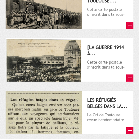
TOULOUSE....
Cette carte postale
s'inscrit dans la sous-
série 9 Fi comprenant
plusieurs milliers de...
[LA GUERRE 1914
À...
Cette carte postale
s'inscrit dans la sous-
série 9 Fi comprenant
plusieurs milliers de...
LES RÉFUGIÉS
BELGES DANS LA...
Le Cri de Toulouse,
revue hebdomadaire
satirique apparut en
1906 tout d'abord,
puis...