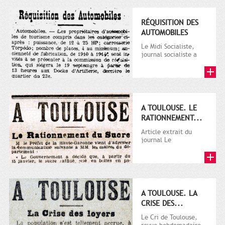
RÉQUISITION DES
AUTOMOBILES
Le Midi Socialiste,
journal socialiste a
été fondé en 1908 par
Vincent Auriol, né à...
A TOULOUSE. LE
RATIONNEMENT...
Article extrait du
journal Le
Télégramme.
A TOULOUSE. LA
CRISE DES...
Le Cri de Toulouse,