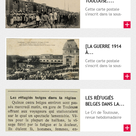
TOULOUSE....
Cette carte postale
s'inscrit dans la sous-
série 9 Fi comprenant
plusieurs milliers de...
[LA GUERRE 1914
À...
Cette carte postale
s'inscrit dans la sous-
série 9 Fi comprenant
plusieurs milliers de...
LES RÉFUGIÉS
BELGES DANS LA...
Le Cri de Toulouse,
revue hebdomadaire
satirique apparut en
1906 tout d'abord,
puis...