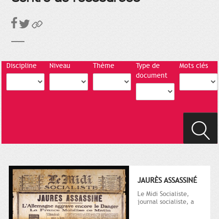
Discipline
Niveau
Thème
Type de
Mots clés
document
JAURÈS ASSASSINÉ
Le Midi Socialiste,
journal socialiste, a
été fondé en 1908 par
Vincent Auriol, né à...