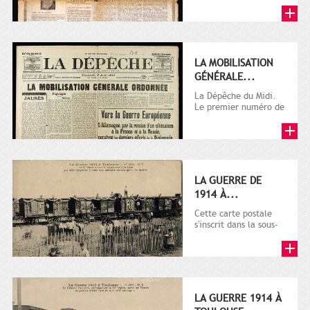
LA MOBILISATION
GÉNÉRALE...
La Dépêche du Midi.
Le premier numéro de
La Dépêche de
Toulouse paraît le 2
octobre...
LA GUERRE DE
1914 À...
Cette carte postale
s'inscrit dans la sous-
série 9 Fi comprenant
plusieurs milliers de...
LA GUERRE 1914 À