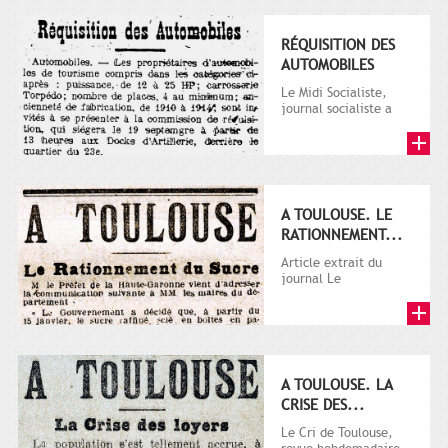
RÉQUISITION DES
AUTOMOBILES
Le Midi Socialiste,
journal socialiste a
été fondé en 1908 par
Vincent Auriol, né à...
A TOULOUSE. LE
RATIONNEMENT...
Article extrait du
journal Le
Télégramme.
A TOULOUSE. LA
CRISE DES...
Le Cri de Toulouse,