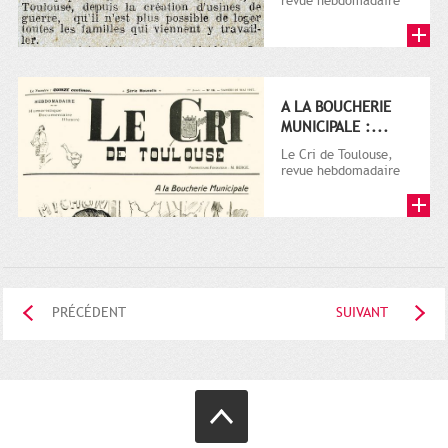
revue hebdomadaire
satirique, apparut en
1906 tout d'abord,
puis...
A LA BOUCHERIE
MUNICIPALE :...
Le Cri de Toulouse,
revue hebdomadaire
satirique, apparut en
1906 tout d'abord,
puis...
PRÉCÉDENT
SUIVANT