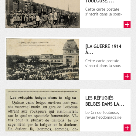
TOULOUSE....
Cette carte postale
s'inscrit dans la sous-
série 9 Fi comprenant
plusieurs milliers de...
[LA GUERRE 1914
À...
Cette carte postale
s'inscrit dans la sous-
série 9 Fi comprenant
plusieurs milliers de...
LES RÉFUGIÉS
BELGES DANS LA...
Le Cri de Toulouse,
revue hebdomadaire
satirique apparut en
1906 tout d'abord,
puis...