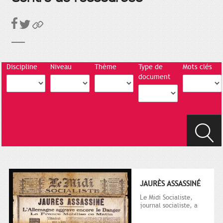
Discipline
Niveau
Thème
Type de
Mots clés
document
JAURÈS ASSASSINÉ
Le Midi Socialiste,
journal socialiste, a
été fondé en 1908 par
Vincent Auriol, né à...