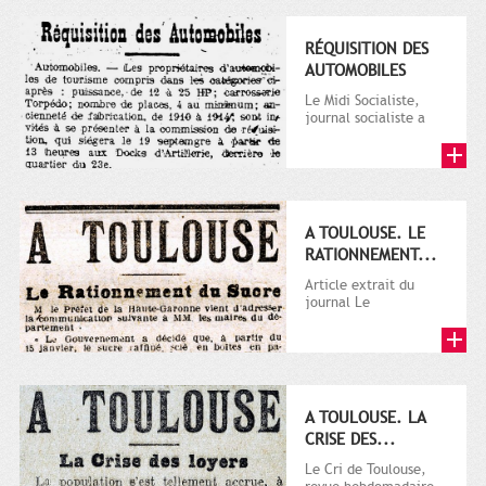
RÉQUISITION DES
AUTOMOBILES
Le Midi Socialiste,
journal socialiste a
été fondé en 1908 par
Vincent Auriol, né à...
A TOULOUSE. LE
RATIONNEMENT...
Article extrait du
journal Le
Télégramme.
A TOULOUSE. LA
CRISE DES...
Le Cri de Toulouse,