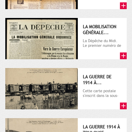
LA MOBILISATION
GÉNÉRALE...
La Dépêche du Midi.
Le premier numéro de
La Dépêche de
Toulouse paraît le 2
octobre...
LA GUERRE DE
1914 À...
Cette carte postale
s'inscrit dans la sous-
série 9 Fi comprenant
plusieurs milliers de...
LA GUERRE 1914 À