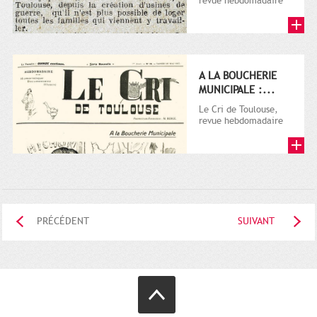
revue hebdomadaire
satirique, apparut en
1906 tout d'abord,
puis...
A LA BOUCHERIE
MUNICIPALE :...
Le Cri de Toulouse,
revue hebdomadaire
satirique, apparut en
1906 tout d'abord,
puis...
PRÉCÉDENT
SUIVANT