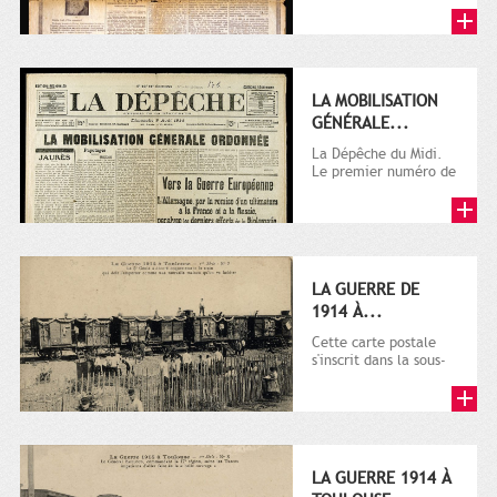
LA MOBILISATION
GÉNÉRALE...
La Dépêche du Midi.
Le premier numéro de
La Dépêche de
Toulouse paraît le 2
octobre...
LA GUERRE DE
1914 À...
Cette carte postale
s'inscrit dans la sous-
série 9 Fi comprenant
plusieurs milliers de...
LA GUERRE 1914 À