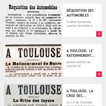
RÉQUISITION DES
AUTOMOBILES
Le Midi Socialiste,
journal socialiste a
été fondé en 1908 par
Vincent Auriol, né à...
A TOULOUSE. LE
RATIONNEMENT...
Article extrait du
journal Le
Télégramme.
A TOULOUSE. LA
CRISE DES...
Le Cri de Toulouse,