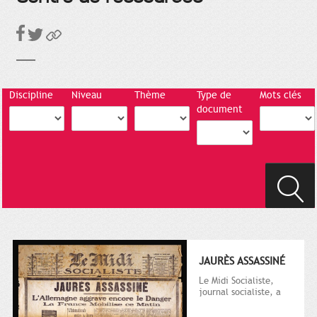
Discipline
Niveau
Thème
Type de
Mots clés
document
JAURÈS ASSASSINÉ
Le Midi Socialiste,
journal socialiste, a
été fondé en 1908 par
Vincent Auriol, né à...