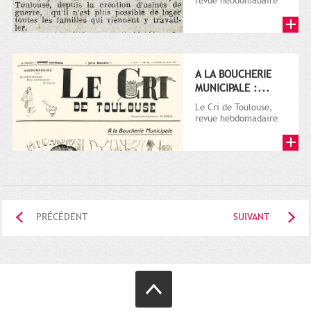
revue hebdomadaire
satirique, apparut en
1906 tout d'abord,
puis...
A LA BOUCHERIE
MUNICIPALE :...
Le Cri de Toulouse,
revue hebdomadaire
satirique, apparut en
1906 tout d'abord,
puis...
PRÉCÉDENT
SUIVANT