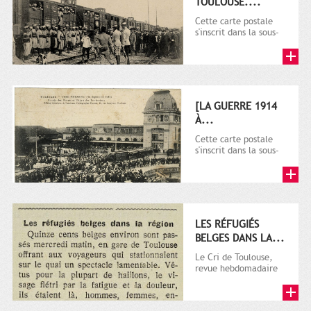
TOULOUSE....
Cette carte postale
s'inscrit dans la sous-
série 9 Fi comprenant
plusieurs milliers de...
[LA GUERRE 1914
À...
Cette carte postale
s'inscrit dans la sous-
série 9 Fi comprenant
plusieurs milliers de...
LES RÉFUGIÉS
BELGES DANS LA...
Le Cri de Toulouse,
revue hebdomadaire
satirique apparut en
1906 tout d'abord,
puis...