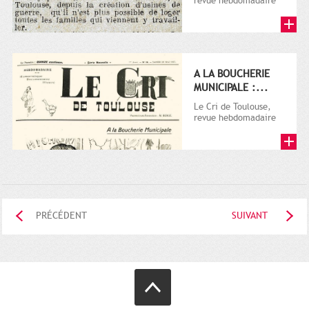
revue hebdomadaire
satirique, apparut en
1906 tout d'abord,
puis...
A LA BOUCHERIE
MUNICIPALE :...
Le Cri de Toulouse,
revue hebdomadaire
satirique, apparut en
1906 tout d'abord,
puis...
PRÉCÉDENT
SUIVANT