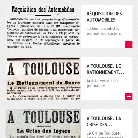
RÉQUISITION DES
AUTOMOBILES
Le Midi Socialiste,
journal socialiste a
été fondé en 1908 par
Vincent Auriol, né à...
A TOULOUSE. LE
RATIONNEMENT...
Article extrait du
journal Le
Télégramme.
A TOULOUSE. LA
CRISE DES...
Le Cri de Toulouse,