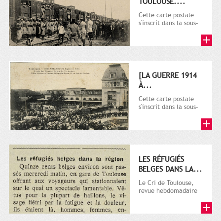
TOULOUSE....
Cette carte postale
s'inscrit dans la sous-
série 9 Fi comprenant
plusieurs milliers de...
[LA GUERRE 1914
À...
Cette carte postale
s'inscrit dans la sous-
série 9 Fi comprenant
plusieurs milliers de...
LES RÉFUGIÉS
BELGES DANS LA...
Le Cri de Toulouse,
revue hebdomadaire
satirique apparut en
1906 tout d'abord,
puis...