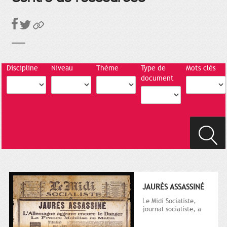
Discipline
Niveau
Thème
Type de
Mots clés
document
JAURÈS ASSASSINÉ
Le Midi Socialiste,
journal socialiste, a
été fondé en 1908 par
Vincent Auriol, né à...