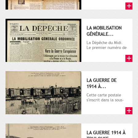
LA MOBILISATION
GÉNÉRALE...
La Dépêche du Midi.
Le premier numéro de
La Dépêche de
Toulouse paraît le 2
octobre...
LA GUERRE DE
1914 À...
Cette carte postale
s'inscrit dans la sous-
série 9 Fi comprenant
plusieurs milliers de...
LA GUERRE 1914 À