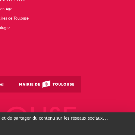
yen Âge
ires de Toulouse
ologie
es
s et de partager du contenu sur les réseaux sociaux...