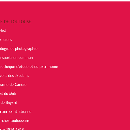
RE DE TOULOUSE
Hist
anciens
ologie et photographie
ransports en commun
liothèque d'étude et du patrimoine
vent des Jacobins
maine de Candie
al du Midi
 de Bayard
rtier Saint-Etienne
rchés toulousains
erre 1914-1918