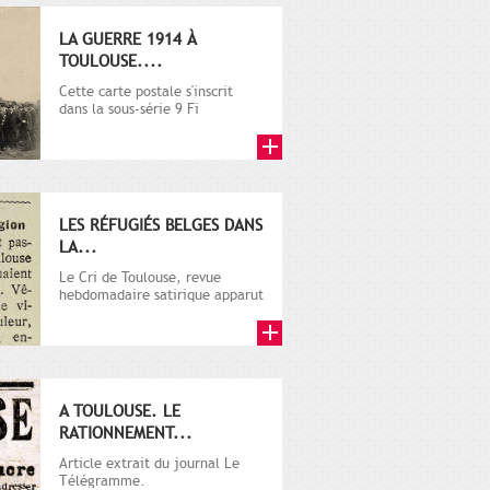
LA GUERRE 1914 À
TOULOUSE....
Cette carte postale s'inscrit
dans la sous-série 9 Fi
comprenant plusieurs milliers
de...
LES RÉFUGIÉS BELGES DANS
LA...
Le Cri de Toulouse, revue
hebdomadaire satirique apparut
en 1906 tout d'abord, puis...
A TOULOUSE. LE
RATIONNEMENT...
Article extrait du journal Le
Télégramme.