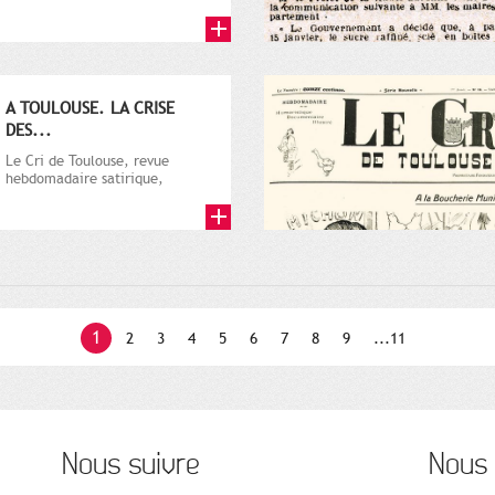
par Vincent Auriol, né à...
A TOULOUSE. LA CRISE
DES...
Le Cri de Toulouse, revue
hebdomadaire satirique,
apparut en 1906 tout d'abord,
puis...
1
2
3
4
5
6
7
8
9
...11
Nous suivre
Nous 