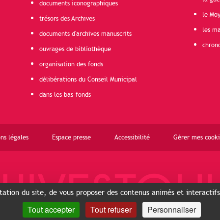
documents iconographiques
le Mo
trésors des Archives
les ma
documents d'archives manuscrits
chron
ouvrages de bibliothèque
organisation des fonds
délibérations du Conseil Municipal
dans les bas-fonds
ns légales
Espace presse
Accessibilité
Gérer mes cooki
ntation du site, de vous proposer des contenus animés et interactif
Tout accepter
Tout refuser
Personnaliser