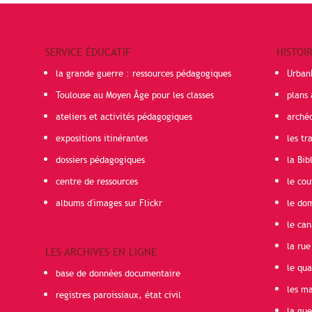
SERVICE ÉDUCATIF
HISTOI
la grande guerre : ressources pédagogiques
Urban
Toulouse au Moyen Âge pour les classes
plans 
ateliers et activités pédagogiques
arché
expositions itinérantes
les t
dossiers pédagogiques
la Bib
centre de ressources
le cou
albums d'images sur Flickr
le do
le can
la rue
LES ARCHIVES EN LIGNE
le qua
base de données documentaire
les ma
registres paroissiaux, état civil
la gu