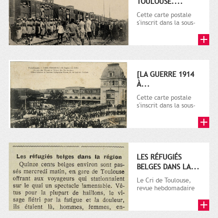
TOULOUSE....
Cette carte postale
s'inscrit dans la sous-
série 9 Fi comprenant
plusieurs milliers de...
[LA GUERRE 1914
À...
Cette carte postale
s'inscrit dans la sous-
série 9 Fi comprenant
plusieurs milliers de...
LES RÉFUGIÉS
BELGES DANS LA...
Le Cri de Toulouse,
revue hebdomadaire
satirique apparut en
1906 tout d'abord,
puis...