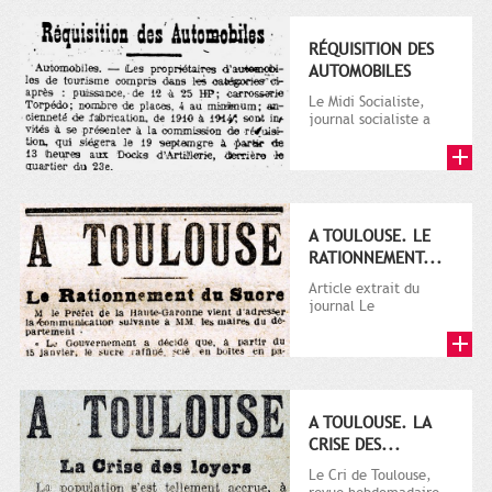
RÉQUISITION DES
AUTOMOBILES
Le Midi Socialiste,
journal socialiste a
été fondé en 1908 par
Vincent Auriol, né à...
A TOULOUSE. LE
RATIONNEMENT...
Article extrait du
journal Le
Télégramme.
A TOULOUSE. LA
CRISE DES...
Le Cri de Toulouse,