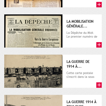
LA MOBILISATION
GÉNÉRALE...
La Dépêche du Midi.
Le premier numéro de
La Dépêche de
Toulouse paraît le 2
octobre...
LA GUERRE DE
1914 À...
Cette carte postale
s'inscrit dans la sous-
série 9 Fi comprenant
plusieurs milliers de...
LA GUERRE 1914 À