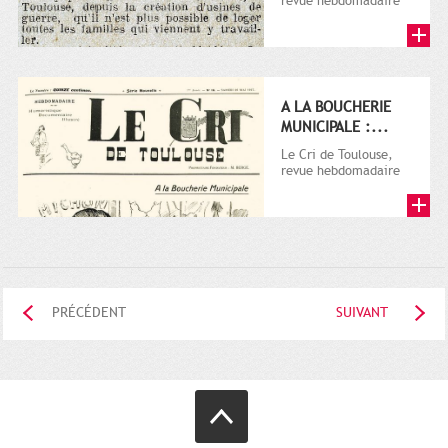
revue hebdomadaire
satirique, apparut en
1906 tout d'abord,
puis...
A LA BOUCHERIE
MUNICIPALE :...
Le Cri de Toulouse,
revue hebdomadaire
satirique, apparut en
1906 tout d'abord,
puis...
PRÉCÉDENT
SUIVANT