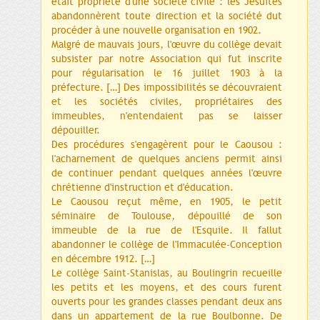
était propriété d'une société civile : les Jésuites
abandonnèrent toute direction et la société dut
procéder à une nouvelle organisation en 1902.
Malgré de mauvais jours, l'œuvre du collège devait
subsister par notre Association qui fut inscrite
pour régularisation le 16 juillet 1903 à la
préfecture. […] Des impossibilités se découvraient
et les sociétés civiles, propriétaires des
immeubles, n'entendaient pas se laisser
dépouiller.
Des procédures s'engagèrent pour le Caousou :
l'acharnement de quelques anciens permit ainsi
de continuer pendant quelques années l'œuvre
chrétienne d'instruction et d'éducation.
Le Caousou reçut même, en 1905, le petit
séminaire de Toulouse, dépouillé de son
immeuble de la rue de l'Esquile. Il fallut
abandonner le collège de l'Immaculée-Conception
en décembre 1912. […]
Le collège Saint-Stanislas, au Boulingrin recueille
les petits et les moyens, et des cours furent
ouverts pour les grandes classes pendant deux ans
dans un appartement de la rue Boulbonne. De