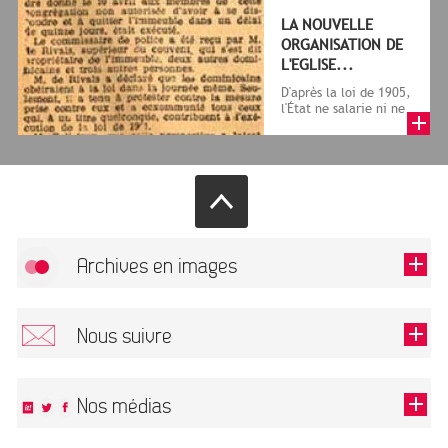
LA NOUVELLE
ORGANISATION DE
L'EGLISE...
D'après la loi de 1905,
l'État ne salarie ni ne
subventionne plus
aucun culte : les
minist...
Archives en images
Autoriser
FlickR (badge) est désactivé.
Nous suivre
TOUTES LES IMAGES
Renseigner votre email pour recevoir notre lettre d'information.
Nos médias