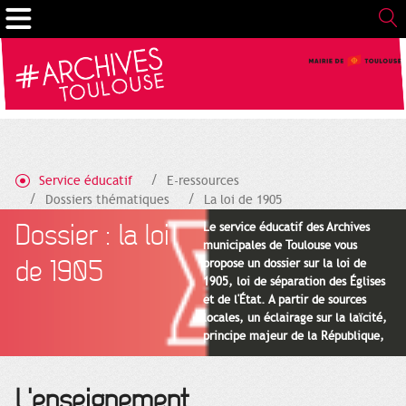
Gestion de vos préférences sur les cookies
Service éducatif
E-ressources
Dossiers thématiques
La loi de 1905
L'enseignement
Dossier : la loi
Le service éducatif des Archives
municipales de Toulouse vous
de 1905
propose un dossier sur la loi de
1905, loi de séparation des Églises
et de l'État. A partir de sources
locales, un éclairage sur la laïcité,
principe majeur de la République,
dans le cadre des programmes
d'histoire et d'enseignement moral
et civique (EMC), du cycle 3 au
L'enseignement