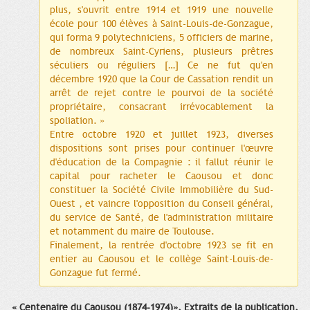
plus, s'ouvrit entre 1914 et 1919 une nouvelle
école pour 100 élèves à Saint-Louis-de-Gonzague,
qui forma 9 polytechniciens, 5 officiers de marine,
de nombreux Saint-Cyriens, plusieurs prêtres
séculiers ou réguliers […] Ce ne fut qu'en
décembre 1920 que la Cour de Cassation rendit un
arrêt de rejet contre le pourvoi de la société
propriétaire, consacrant irrévocablement la
spoliation. »
Entre octobre 1920 et juillet 1923, diverses
dispositions sont prises pour continuer l'œuvre
d'éducation de la Compagnie : il fallut réunir le
capital pour racheter le Caousou et donc
constituer la Société Civile Immobilière du Sud-
Ouest , et vaincre l'opposition du Conseil général,
du service de Santé, de l'administration militaire
et notamment du maire de Toulouse.
Finalement, la rentrée d'octobre 1923 se fit en
entier au Caousou et le collège Saint-Louis-de-
Gonzague fut fermé.
« Centenaire du Caousou (1874-1974)», Extraits de la publication,