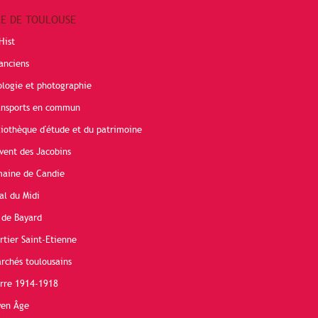
RE DE TOULOUSE
Hist
anciens
ologie et photographie
ransports en commun
liothèque d'étude et du patrimoine
vent des Jacobins
maine de Candie
al du Midi
 de Bayard
rtier Saint-Etienne
rchés toulousains
erre 1914-1918
yen Âge