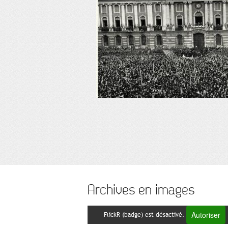
Archives en images
Autoriser
FlickR (badge) est désactivé.