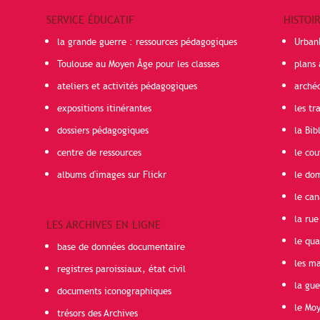
SERVICE ÉDUCATIF
HISTOI
la grande guerre : ressources pédagogiques
Urban
Toulouse au Moyen Âge pour les classes
plans 
ateliers et activités pédagogiques
arché
expositions itinérantes
les t
dossiers pédagogiques
la Bib
centre de ressources
le cou
albums d'images sur Flickr
le do
le can
la rue
LES ARCHIVES EN LIGNE
le qua
base de données documentaire
les ma
registres paroissiaux, état civil
la gu
documents iconographiques
le Mo
trésors des Archives