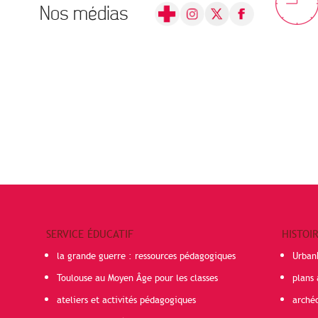
Nos médias
SERVICE ÉDUCATIF
HISTOI
la grande guerre : ressources pédagogiques
Urban
Toulouse au Moyen Âge pour les classes
plans 
ateliers et activités pédagogiques
arché