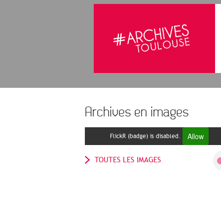
Archives en images
Allow
FlickR (badge) is disabled.
TOUTES LES IMAGES