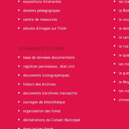
expositions itinérantes
les t
dossiers pédagogiques
la Bib
centre de ressources
le cou
albums d'images sur Flickr
le do
le can
la rue
LES ARCHIVES EN LIGNE
le qua
base de données documentaire
les ma
registres paroissiaux, état civil
la gu
documents iconographiques
le Mo
trésors des Archives
les ma
documents d'archives manuscrits
chron
ouvrages de bibliothèque
organisation des fonds
délibérations du Conseil Municipal