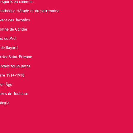
ransports en commun
liothèque d'étude et du patrimoine
vent des Jacobins
maine de Candie
al du Midi
 de Bayard
rtier Saint-Etienne
rchés toulousains
erre 1914-1918
yen Âge
ires de Toulouse
ologie