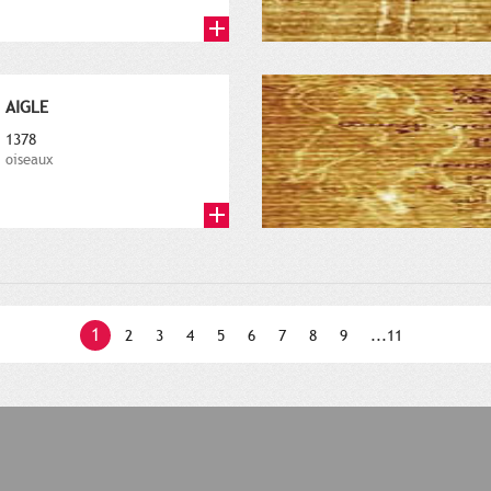
AIGLE
1378
oiseaux
1
2
3
4
5
6
7
8
9
...11