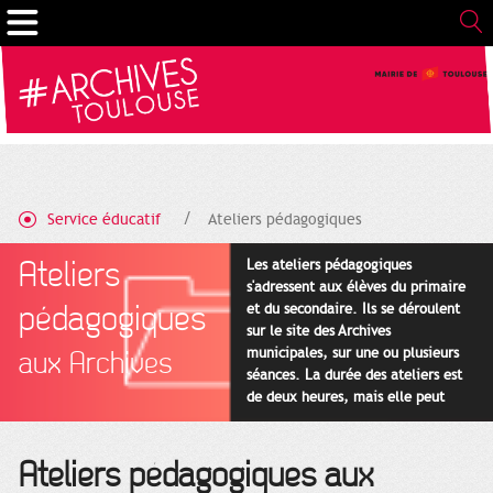
Gestion de vos préférences sur les cookies
Service éducatif
Ateliers pédagogiques
Ateliers
Les ateliers pédagogiques
s'adressent aux élèves du primaire
pédagogiques
et du secondaire. Ils se déroulent
sur le site des Archives
municipales, sur une ou plusieurs
aux Archives
séances. La durée des ateliers est
de deux heures, mais elle peut
être adaptée en fonction des
projets pédagogiques des
enseignants.
Ateliers pédagogiques aux