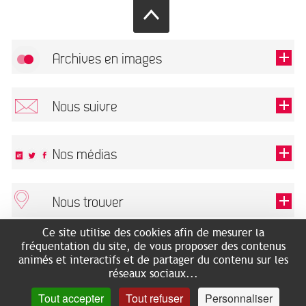
Archives en images
Autoriser
FlickR (badge) est désactivé.
Nous suivre
TOUTES LES IMAGES
Renseigner votre email pour recevoir notre lettre d'information.
Nos médias
Nous trouver
Ce champ est exigé.
OK
Ce site utilise des cookies afin de mesurer la
ARCHIVES MUNICIPALES
RECHERCHES GÉNÉALOGIQUES
fréquentation du site, de vous proposer des contenus
2 rue des Archives
NOUS CONNAÎTRE
animés et interactifs et de partager du contenu sur les
SERVICE ÉDUCATIF
31500 Toulouse
réseaux sociaux...
LES ARCHIVES EN LIGNE
Accès mobilité réduite :
Tout accepter
Tout refuser
Personnaliser
HISTOIRE DE TOULOUSE
7 avenue de Bellevue