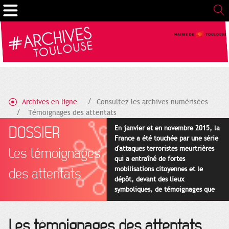
Gestion de vos préférences sur les cookies
Archives en ligne
Consultez les archives numérisées
Témoignages des attentats
DOSSIER
En janvier et en novembre 2015, la
France a été touchée par une série
d'attaques terroristes meurtrières
Les témoignages
qui a entraîné de fortes
mobilisations citoyennes et le
des attentats
dépôt, devant des lieux
symboliques, de témoignages que
certains services d'Archives ont
collectés.
Les témoignages des attentats