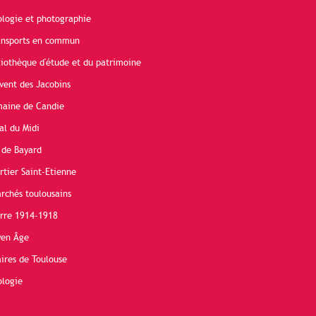
ologie et photographie
ransports en commun
liothèque d'étude et du patrimoine
vent des Jacobins
maine de Candie
al du Midi
 de Bayard
rtier Saint-Etienne
rchés toulousains
erre 1914-1918
yen Âge
ires de Toulouse
ologie