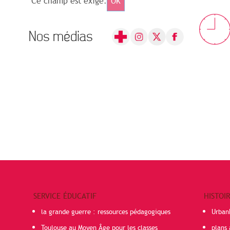
Ce champ est exigé.
OK
Nos médias
SERVICE ÉDUCATIF
HISTOI
la grande guerre : ressources pédagogiques
Urban
Toulouse au Moyen Âge pour les classes
plans 