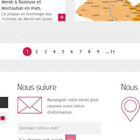
Merah à Toulouse et
Montauban en mars.
La plaque en hommage aux
victimes de Merah est posée.
Square Charles-de-Gaulle. 25...
1
2
3
4
5
6
7
8
9
...11
Nous suivre
Nous 
Renseigner votre email pour
recevoir notre lettre
d'information.