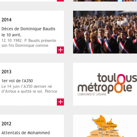
2014
Dèces de Dominique Baudis
le 10 avril.
12.10.1982. P. Baudis présente
son fils Dominique comme
successeur. Place de
Toulouse,...
2013
1er vol de l'A350
Le 14 juin l’A350 dernier né
d’Airbus a quitté le sol. Patrice
Nin, Photographie...
2012
Attentats de Mohammed