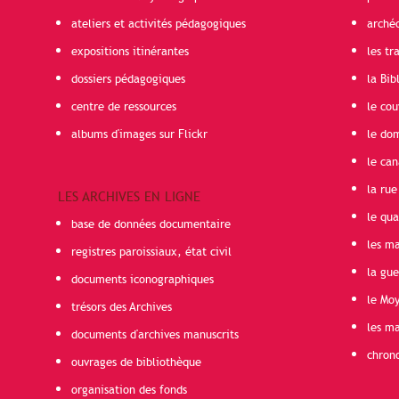
ateliers et activités pédagogiques
arché
expositions itinérantes
les t
dossiers pédagogiques
la Bib
centre de ressources
le cou
albums d'images sur Flickr
le do
le can
la rue
LES ARCHIVES EN LIGNE
le qua
base de données documentaire
les ma
registres paroissiaux, état civil
la gu
documents iconographiques
le Mo
trésors des Archives
les ma
documents d'archives manuscrits
chron
ouvrages de bibliothèque
organisation des fonds