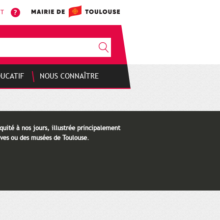
NT
DUCATIF
NOUS CONNAÎTRE
quité à nos jours, illustrée principalement
ves ou des musées de Toulouse.