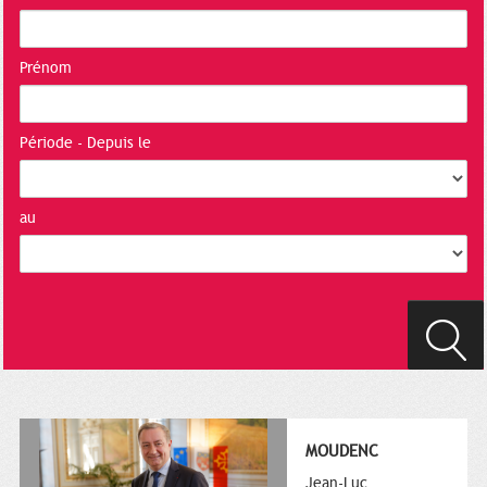
Prénom
Période - Depuis le
au
MOUDENC
Jean-Luc