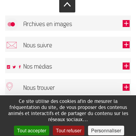
Archives en images
Autoriser
FlickR (badge) est désactivé.
Nous suivre
TOUTES LES IMAGES
Renseigner votre email pour recevoir notre lettre d'information.
Nos médias
Nous trouver
Ce champ est exigé.
OK
Ce site utilise des cookies afin de mesurer la
ARCHIVES MUNICIPALES
RECHERCHES GÉNÉALOGIQUES
fréquentation du site, de vous proposer des contenus
2 rue des Archives
NOUS CONNAÎTRE
animés et interactifs et de partager du contenu sur les
SERVICE ÉDUCATIF
31500 Toulouse
réseaux sociaux...
LES ARCHIVES EN LIGNE
Accès mobilité réduite :
Tout accepter
Tout refuser
Personnaliser
HISTOIRE DE TOULOUSE
7 avenue de Bellevue