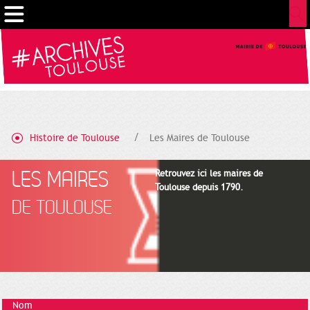
Gestion de vos préférences sur les cookies
Histoire de Toulouse
Les Maires de Toulouse
LES MAIRES
Retrouvez ici les maires de
Toulouse depuis 1790.
DE TOULOUSE
Nom