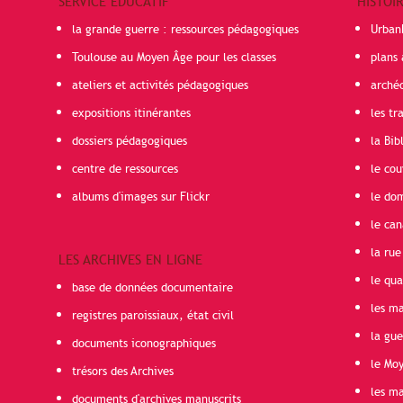
SERVICE ÉDUCATIF
HISTOI
la grande guerre : ressources pédagogiques
Urban
Toulouse au Moyen Âge pour les classes
plans 
ateliers et activités pédagogiques
arché
expositions itinérantes
les t
dossiers pédagogiques
la Bib
centre de ressources
le cou
albums d'images sur Flickr
le do
le can
la rue
LES ARCHIVES EN LIGNE
le qua
base de données documentaire
les ma
registres paroissiaux, état civil
la gu
documents iconographiques
le Mo
trésors des Archives
les ma
documents d'archives manuscrits