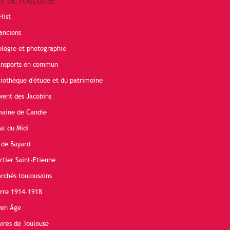
RE DE TOULOUSE
Hist
anciens
ologie et photographie
ransports en commun
liothèque d'étude et du patrimoine
vent des Jacobins
maine de Candie
al du Midi
 de Bayard
rtier Saint-Etienne
rchés toulousains
erre 1914-1918
yen Âge
ires de Toulouse