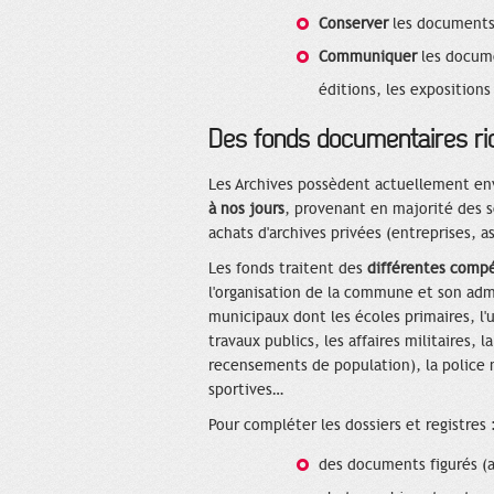
Conserver
les documents 
Communiquer
les docume
éditions, les expositions 
Des fonds documentaires ri
Les Archives possèdent actuellement en
à nos jours
, provenant en majorité des 
achats d'archives privées (entreprises, as
Les fonds traitent des
différentes comp
l'organisation de la commune et son admi
municipaux dont les écoles primaires, l'u
travaux publics, les affaires militaires, l
recensements de population), la police m
sportives…
Pour compléter les dossiers et registres 
des documents figurés (af