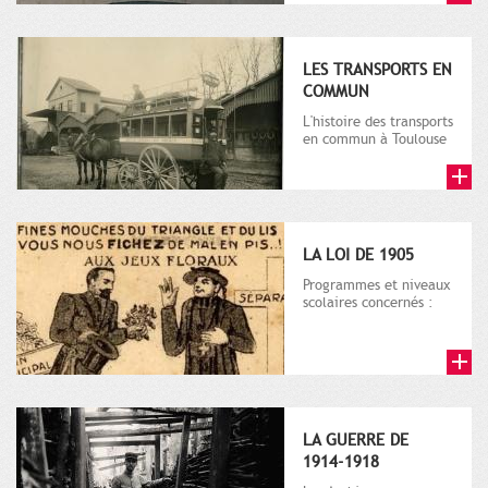
LES TRANSPORTS EN
COMMUN
L'histoire des transports
en commun à Toulouse
naît dans le contexte
de la deuxième
moitié...
LA LOI DE 1905
Programmes et niveaux
scolaires concernés :
cycle 3. Ce dossier
s'appuie sur 3
documents a...
LA GUERRE DE
1914-1918