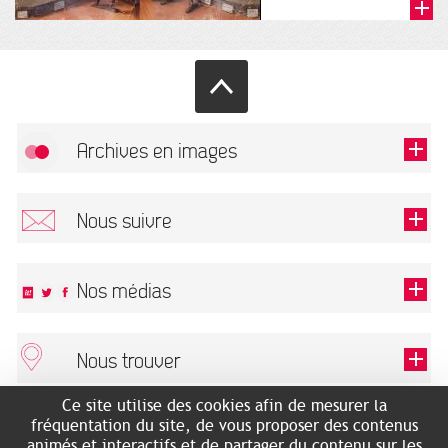
classes de CM2, 6e, 5e
et 4e
Archives en images
Autoriser
FlickR (badge) est désactivé.
Nous suivre
TOUTES LES IMAGES
Renseigner votre email pour recevoir notre lettre d'information.
Nos médias
Nous trouver
Ce champ est exigé.
OK
Ce site utilise des cookies afin de mesurer la
ARCHIVES MUNICIPALES
RECHERCHES GÉNÉALOGIQUES
fréquentation du site, de vous proposer des contenus
2 rue des Archives
NOUS CONNAÎTRE
animés et interactifs et de partager du contenu sur les