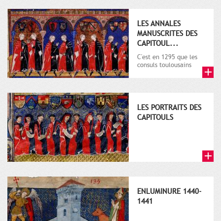
LES ANNALES
MANUSCRITES DES
CAPITOUL...
C'est en 1295 que les
consuls toulousains
décident de la
rédaction d'un grand
livre de la ...
LES PORTRAITS DES
CAPITOULS
ENLUMINURE 1440-
1441