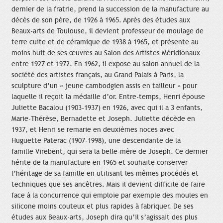
dernier de la fratrie, prend la succession de la manufacture au
décès de son père, de 1926 à 1965. Après des études aux
Beaux-arts de Toulouse, il devient professeur de moulage de
terre cuite et de céramique de 1938 à 1965, et présente au
moins huit de ses œuvres au Salon des Artistes Méridionaux
entre 1927 et 1972. En 1962, il expose au salon annuel de la
société des artistes français, au Grand Palais à Paris, la
sculpture d’un « jeune cambodgien assis en tailleur » pour
laquelle il reçoit la médaille d’or. Entre-temps, Henri épouse
Juliette Bacalou (1903-1937) en 1926, avec qui il a 3 enfants,
Marie-Thérèse, Bernadette et Joseph. Juliette décède en
1937, et Henri se remarie en deuxièmes noces avec
Huguette Paterac (1907-1998), une descendante de la
famille Virebent, qui sera la belle-mère de Joseph. Ce dernier
hérite de la manufacture en 1965 et souhaite conserver
l’héritage de sa famille en utilisant les mêmes procédés et
techniques que ses ancêtres. Mais il devient difficile de faire
face à la concurrence qui emploie par exemple des moules en
silicone moins couteux et plus rapides à fabriquer. De ses
études aux Beaux-arts, Joseph dira qu’il s’agissait des plus