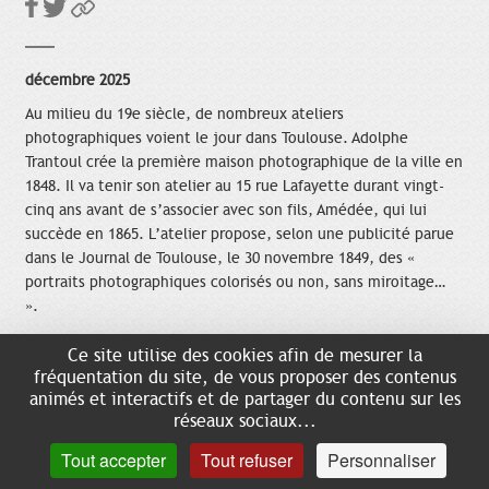
décembre 2025
Au milieu du 19e siècle, de nombreux ateliers
photographiques voient le jour dans Toulouse. Adolphe
Trantoul crée la première maison photographique de la ville en
1848. Il va tenir son atelier au 15 rue Lafayette durant vingt-
cinq ans avant de s’associer avec son fils, Amédée, qui lui
succède en 1865. L’atelier propose, selon une publicité parue
dans le Journal de Toulouse, le 30 novembre 1849, des «
portraits photographiques colorisés ou non, sans miroitage…
».
Tout au long des années 1850, ce sont des dizaines d’autres
Ce site utilise des cookies afin de mesurer la
studios qui s’établissent, dont celui de Jacques Joseph
fréquentation du site, de vous proposer des contenus
Provost qui s’installe également rue Lafayette au numéro 23.
animés et interactifs et de partager du contenu sur les
Sa renommée perdure jusqu’au milieu du 20e siècle. A la fin du
réseaux sociaux...
siècle, la grande mode est aux portraits au format carte de
Tout accepter
Tout refuser
Personnaliser
visite inventé par Eugène Disderi qui permet à la bourgeoisie
de se faire tirer le portrait à un coût modique. De nombreuses