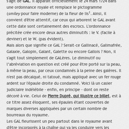
s'agit de
GAL
. Il apparaît officiellement le 24 mars 1724 dans
une ordonnance royale et remplace le pictogramme
1
(
smiley
pour faire moderne) de la fleur de lis
. Ainsi, il
convient d'être attentif, car ceux qui arborent le GAL avant
cette date sont certainement des escrocs. L'ordonnance
précitée crée encore deux autres diminutifs : le V. (facile à
deviner) et le W. (pas évident).
Mais alors que signifie ce GAL ? Serait-ce Gallinacé, Galimafrée,
Galaxie, Galopin, Galant, Galette ou encore Gallois ? Non, il
s'agit tout simplement de GALères. Le diminutif ou
l’abréviation en question est créé pour être porté sur la peau,
à même la peau, par ceux condamnés à la peine des galères. Il
n'est pas décalqué, ni tatoué, mais appliqué avec un fer rouge
ardent sur l'épaule droite du condamné. Voici là un casier
judiciaire indélébile – enfin, en principe – dont on reste
décoré à vie. Celui de
Pierre Dupré, qui illustre ce billet
, est à
ce titre assez éloquent, ses épaules étant couvertes de
marques diverses appliquées par un certain nombre de
bourreaux du royaume.
Les GAL fleurissent un peu partout dans le royaume avant
d'être incorporés à la chaîne qui va les conduire vers les