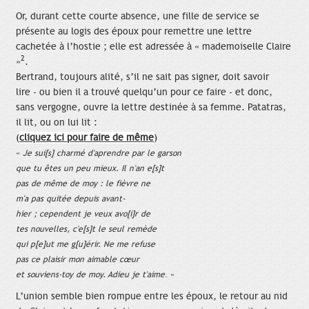
Or, durant cette courte absence, une fille de service se
présente au logis des époux pour remettre une lettre
cachetée à l’hostie ; elle est adressée à « mademoiselle Claire
2
»
.
Bertrand, toujours alité, s’il ne sait pas signer, doit savoir
lire - ou bien il a trouvé quelqu’un pour ce faire - et donc,
sans vergogne, ouvre la lettre destinée à sa femme.
Patatras,
il lit, ou on lui lit :
(
cliquez ici pour faire de même
)
«
Je sui[s] charmé d'aprendre par le garson
que tu êtes un peu mieux. Il n'an e[s]t
pas de même de moy : le fièvre ne
m'a pas quitée depuis avant-
hier ; cependent je veux avo[i]r de
tes nouvelles, c'e[s]t le seul remède
qui p[e]ut me g[u]érir. Ne me refuse
pas ce plaisir mon aimable cœur
et souviens-toy de moy. Adieu je t'aime
. »
L’union semble bien rompue entre les époux, le retour au nid