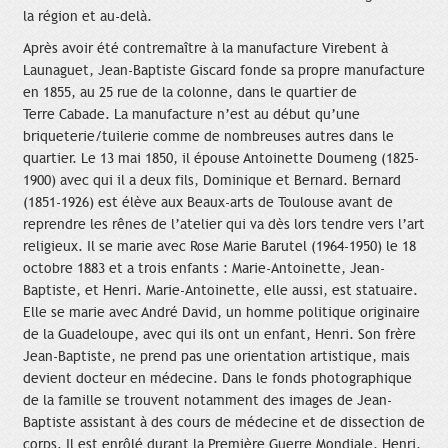
la région et au-delà.
Après avoir été contremaître à la manufacture Virebent à
Launaguet, Jean-Baptiste Giscard fonde sa propre manufacture
en 1855, au 25 rue de la colonne, dans le quartier de
Terre Cabade. La manufacture n’est au début qu’une
briqueterie/tuilerie comme de nombreuses autres dans le
quartier. Le 13 mai 1850, il épouse Antoinette Doumeng (1825-
1900) avec qui il a deux fils, Dominique et Bernard. Bernard
(1851-1926) est élève aux Beaux-arts de Toulouse avant de
reprendre les rênes de l’atelier qui va dès lors tendre vers l’art
religieux. Il se marie avec Rose Marie Barutel (1964-1950) le 18
octobre 1883 et a trois enfants : Marie-Antoinette, Jean-
Baptiste, et Henri. Marie-Antoinette, elle aussi, est statuaire.
Elle se marie avec André David, un homme politique originaire
de la Guadeloupe, avec qui ils ont un enfant, Henri. Son frère
Jean-Baptiste, ne prend pas une orientation artistique, mais
devient docteur en médecine. Dans le fonds photographique
de la famille se trouvent notamment des images de Jean-
Baptiste assistant à des cours de médecine et de dissection de
corps. Il est enrôlé durant la Première Guerre Mondiale. Henri,