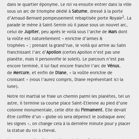
dans le quartier éponyme. Le roi va ensuite entrer dans la ville
sous un arc de triomphe dédié à
Saturne
, dressé à la porte
2
d’Arnaud-Bernard pompeusement rebaptisée porte Royale
. La
parade le mène à Saint-Sernin où il passe sous un nouvel arc,
celui de
Jupiter
, peu après le voilà sous l’arche de
Mars
dont
la voûte est naturellement « enrichie d’armes &
trophées » ; prenant la grand’rue, le voilà qui arrive au Salin
franchissant l’arc d’
Apollon
(certes Apollon n’est pas une
planète, mais il personnifie le soleil). Le parcours n’est pas
encore terminé, il lui faut encore franchir l’arc de
Vénus
,
de
Mercure
, et enfin de
Diane
, « la voûte enrichie de
croissant » (vous l’aurez compris, Diane représentant ici la
lune).
Notre roi martial se fraie un chemin parmi les planètes, tel un
astre, il termine sa course place Saint-Etienne au pied d’une
colonne monumentale, celle dite du
Firmament
. Elle devait
être coiffée d’un « globe où sera dépeinct le zodiaque avec
les signes », on change cela à la dernière minute pour y placer
la statue du roi à cheval.