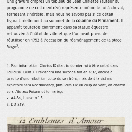
Une gravure d’après un tableau de Jean Chalette (auteur du
programme de cette entrée) représente même le roi à cheval,
terrassant l’hérésie, mais nous ne savons pas si ce détail
figurait réellement au sommet de la
colonne du Firmament
. Il
apparaît toutefois clairement dans sa statue équestre
retrouvée à l’hôtel de ville et que l’on avait prévu de
réutiliser en 1752 à l’occasion du réaménagement de la place
3
Mage
.
____________________________________________________________
1. Pour information, Charles IX était le dernier roi à être entré dans
Toulouse. Louis XIII reviendra une seconde fois en 1632, encore à
la suite d’une rébellion, celle de son frère, mais dont la victime
expiatoire sera Montmorency, puis Louis XIV en coup de vent, en chemin
vers l’île aux Faisans et le mariage.
AA 84, liasse n° 5
2.
.
DD 219
3.
.