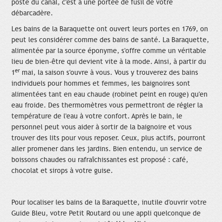
poste du canal, c'est à une portée de fusil de votre
débarcadère.
Les bains de la Baraquette ont ouvert leurs portes en 1769, on
peut les considérer comme des bains de santé. La Baraquette,
alimentée par la source éponyme, s'offre comme un véritable
lieu de bien-être qui devient vite à la mode. Ainsi, à partir du
er
1
mai, la saison s'ouvre à vous. Vous y trouverez des bains
individuels pour hommes et femmes, les baignoires sont
alimentées tant en eau chaude (robinet peint en rouge) qu'en
eau froide. Des thermomètres vous permettront de régler la
température de l'eau à votre confort. Après le bain, le
personnel peut vous aider à sortir de la baignoire et vous
trouver des lits pour vous reposer. Ceux, plus actifs, pourront
aller promener dans les jardins. Bien entendu, un service de
boissons chaudes ou rafraîchissantes est proposé : café,
chocolat et sirops à votre guise.
Pour localiser les bains de la Baraquette, inutile d'ouvrir votre
Guide Bleu, votre Petit Routard ou une appli quelconque de