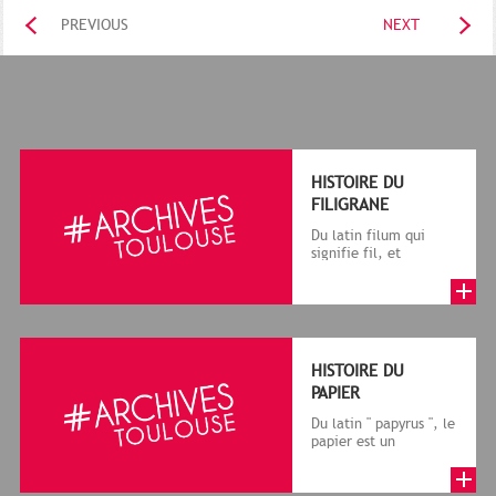
PREVIOUS
NEXT
HISTOIRE DU
FILIGRANE
Du latin filum qui
signifie fil, et
granum, grain, le
terme désigne, dans
le cadre de la f...
HISTOIRE DU
PAPIER
Du latin " papyrus ", le
papier est un
matériau fabriqué
avec des fibres
végétales réduite...