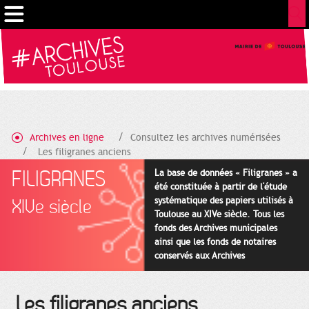
Cookies management panel
Archives en ligne
Consultez les archives numérisées
Les filigranes anciens
FILIGRANES
La base de données « Filigranes » a
été constituée à partir de l'étude
systématique des papiers utilisés à
XIVe siècle
Toulouse au XIVe siècle. Tous les
fonds des Archives municipales
ainsi que les fonds de notaires
conservés aux Archives
départementales pour cette
période ont été utilisés en priorité.
Les filigranes anciens