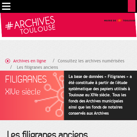
Cookies management panel
Archives en ligne
Consultez les archives numérisées
Les filigranes anciens
FILIGRANES
La base de données « Filigranes » a
été constituée à partir de l'étude
systématique des papiers utilisés à
XIVe siècle
Toulouse au XIVe siècle. Tous les
fonds des Archives municipales
ainsi que les fonds de notaires
conservés aux Archives
départementales pour cette
période ont été utilisés en priorité.
Les filigranes anciens