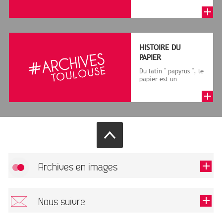
granum, grain, le
terme désigne, dans
le cadre de la f...
HISTOIRE DU
PAPIER
Du latin " papyrus ", le
papier est un
matériau fabriqué
avec des fibres
végétales réduite...
Archives en images
Allow
FlickR (badge) is disabled.
Nous suivre
TOUTES LES IMAGES