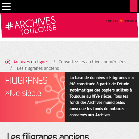
Cookies management panel
Archives en ligne
Consultez les archives numérisées
Les filigranes anciens
FILIGRANES
La base de données « Filigranes » a
été constituée à partir de l'étude
systématique des papiers utilisés à
XIVe siècle
Toulouse au XIVe siècle. Tous les
fonds des Archives municipales
ainsi que les fonds de notaires
conservés aux Archives
départementales pour cette
période ont été utilisés en priorité.
Les filigranes anciens