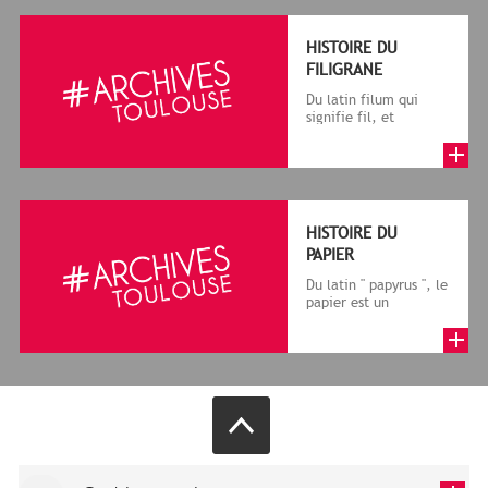
HISTOIRE DU
FILIGRANE
Du latin filum qui
signifie fil, et
granum, grain, le
terme désigne, dans
le cadre de la f...
HISTOIRE DU
PAPIER
Du latin " papyrus ", le
papier est un
matériau fabriqué
avec des fibres
végétales réduite...