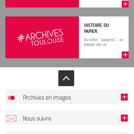
terme désigne, dans
le cadre de la f...
HISTOIRE DU
PAPIER
Du latin " papyrus ", le
papier est un
matériau fabriqué
avec des fibres
végétales réduite...
Archives en images
Allow
FlickR (badge) is disabled.
Nous suivre
TOUTES LES IMAGES
Renseigner votre email pour recevoir notre lettre d'information.