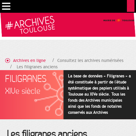
Cookies management panel
Archives en ligne
Consultez les archives numérisées
Les filigranes anciens
FILIGRANES
La base de données « Filigranes » a
été constituée à partir de l'étude
systématique des papiers utilisés à
XIVe siècle
Toulouse au XIVe siècle. Tous les
fonds des Archives municipales
ainsi que les fonds de notaires
conservés aux Archives
départementales pour cette
période ont été utilisés en priorité.
Les filigranes anciens