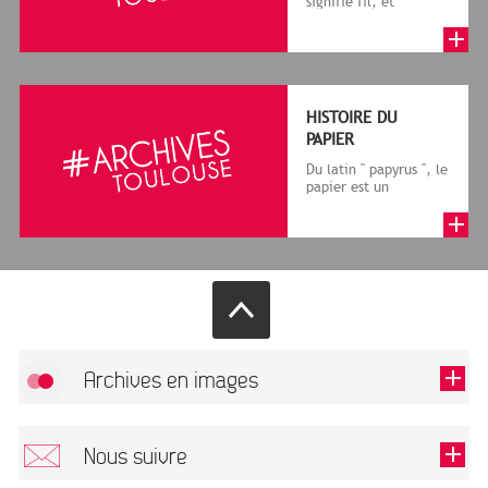
signifie fil, et
granum, grain, le
terme désigne, dans
le cadre de la f...
HISTOIRE DU
PAPIER
Du latin " papyrus ", le
papier est un
matériau fabriqué
avec des fibres
végétales réduite...
Archives en images
Allow
FlickR (badge) is disabled.
Nous suivre
TOUTES LES IMAGES