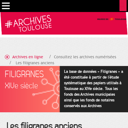
Cookies management panel
Archives en ligne
Consultez les archives numérisées
Les filigranes anciens
FILIGRANES
La base de données « Filigranes » a
été constituée à partir de l'étude
systématique des papiers utilisés à
XIVe siècle
Toulouse au XIVe siècle. Tous les
fonds des Archives municipales
ainsi que les fonds de notaires
conservés aux Archives
départementales pour cette
période ont été utilisés en priorité.
Les filigranes anciens