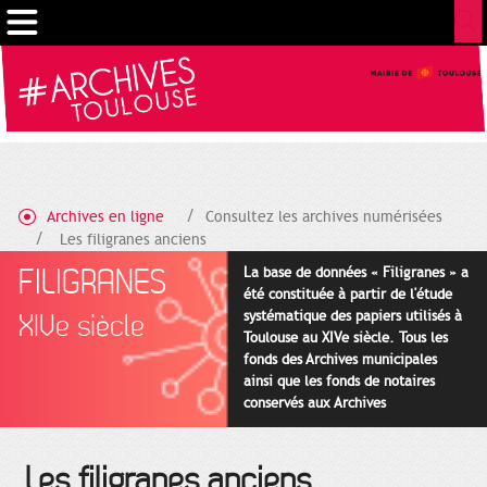
Cookies management panel
Archives en ligne
Consultez les archives numérisées
Les filigranes anciens
FILIGRANES
La base de données « Filigranes » a
été constituée à partir de l'étude
systématique des papiers utilisés à
XIVe siècle
Toulouse au XIVe siècle. Tous les
fonds des Archives municipales
ainsi que les fonds de notaires
conservés aux Archives
départementales pour cette
période ont été utilisés en priorité.
Les filigranes anciens