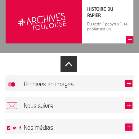
HISTOIRE DU
PAPIER
Du latin " papyrus ", le
papier est un
matériau fabriqué
avec des fibres
végétales réduite...
Archives en images
Allow
FlickR (badge) is disabled.
Nous suivre
TOUTES LES IMAGES
Renseigner votre email pour recevoir notre lettre d'information.
Nos médias