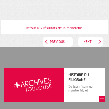
Retour aux résultats de la recherche
PREVIOUS
NEXT
HISTOIRE DU
FILIGRANE
Du latin filum qui
signifie fil, et
granum, grain, le
terme désigne, dans
le cadre de la f...