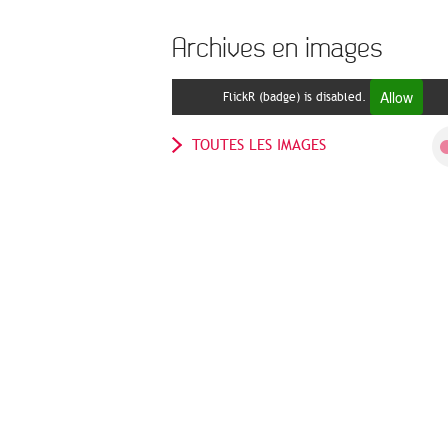
Archives en images
Allow
FlickR (badge) is disabled.
TOUTES LES IMAGES