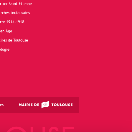
rtier Saint-Etienne
rchés toulousains
erre 1914-1918
yen Âge
ires de Toulouse
ologie
es