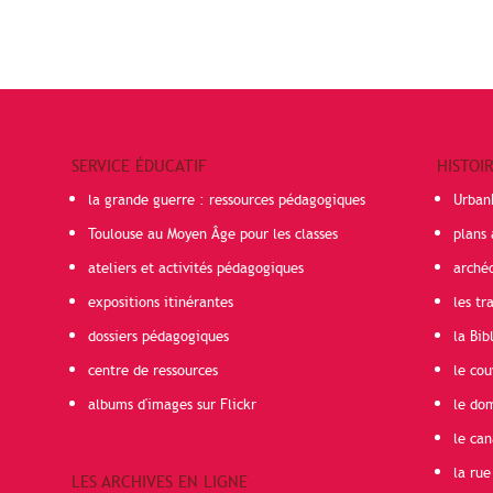
SERVICE ÉDUCATIF
HISTOI
la grande guerre : ressources pédagogiques
Urban
Toulouse au Moyen Âge pour les classes
plans 
ateliers et activités pédagogiques
arché
expositions itinérantes
les t
dossiers pédagogiques
la Bib
centre de ressources
le cou
albums d'images sur Flickr
le do
le can
la rue
LES ARCHIVES EN LIGNE