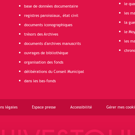
le qua
base de données documentaire
les ma
registres paroissiaux, état civil
la gu
documents iconographiques
le Mo
trésors des Archives
les ma
documents d'archives manuscrits
chron
ouvrages de bibliothèque
organisation des fonds
délibérations du Conseil Municipal
dans les bas-fonds
ns légales
Espace presse
Accessibilité
Gérer mes cooki