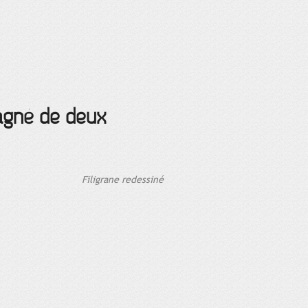
pagné de deux
Filigrane redessiné