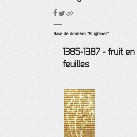
Base de données "Filigranes"
1385-1387 - fruit e
feuilles
___