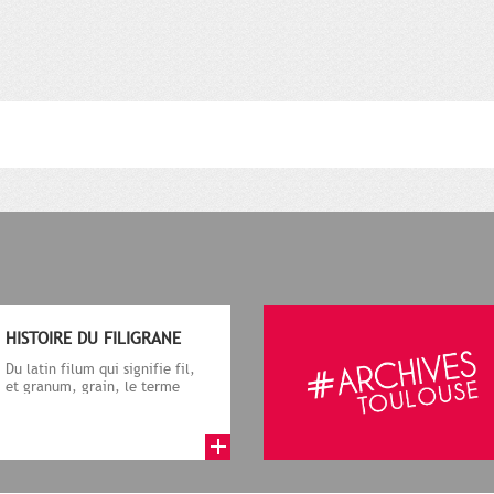
HISTOIRE DU FILIGRANE
Du latin filum qui signifie fil,
et granum, grain, le terme
désigne, dans le cadre de la f...