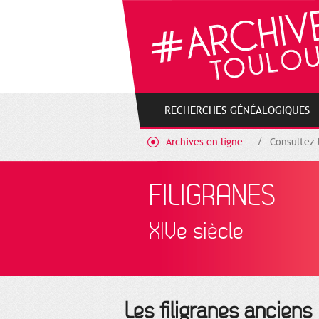
Cookies management panel
RECHERCHES GÉNÉALOGIQUES
Archives en ligne
Consultez 
FILIGRANES
XIVe siècle
Les filigranes anciens