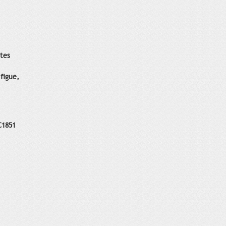
ntes
figue,
C1851