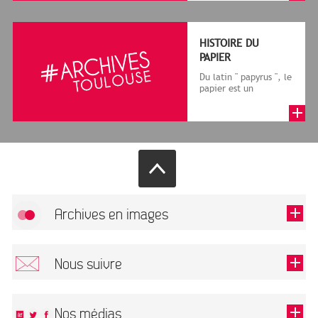
le cadre de la f...
HISTOIRE DU
PAPIER
Du latin " papyrus ", le
papier est un
matériau fabriqué
avec des fibres
végétales réduite...
Archives en images
Allow
FlickR (badge) is disabled.
Nous suivre
TOUTES LES IMAGES
Renseigner votre email pour recevoir notre lettre d'information.
Nos médias