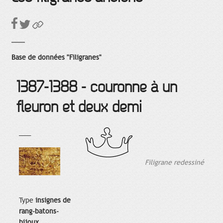
Base de données "Filigranes"
1387-1388 - couronne à un
fleuron et deux demi
___
Filigrane redessiné
Type
insignes de
rang-batons-
bijoux