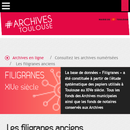
Cookies management panel
Archives en ligne
Consultez les archives numérisées
Les filigranes anciens
FILIGRANES
La base de données « Filigranes » a
été constituée à partir de l'étude
systématique des papiers utilisés à
XIVe siècle
Toulouse au XIVe siècle. Tous les
fonds des Archives municipales
ainsi que les fonds de notaires
conservés aux Archives
départementales pour cette
période ont été utilisés en priorité.
Les filigranes anciens