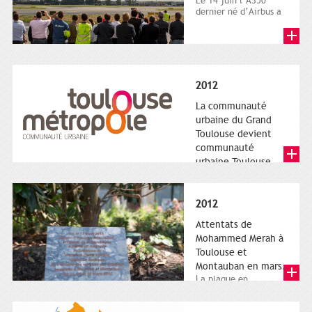
Le 14 juin l’A350
dernier né d’Airbus a
quitté le sol. Patrice
Nin, Photographie...
2012
La communauté
urbaine du Grand
Toulouse devient
communauté
urbaine Toulouse
Le nouveau logotype
de Toulouse
Métropole,
2012
représentant l'anneau
de Moëbius.
Attentats de
Mohammed Merah à
Toulouse et
Montauban en mars.
La plaque en
hommage aux
victimes de Merah est