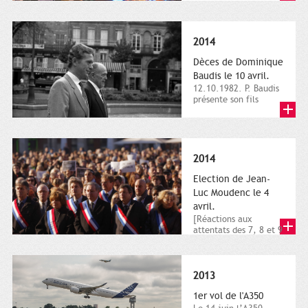
dimanche 21 et 22
novembre,...
2014
Dèces de Dominique
Baudis le 10 avril.
12.10.1982. P. Baudis
présente son fils
Dominique comme
successeur. Place de
Toulouse,...
2014
Election de Jean-
Luc Moudenc le 4
avril.
[Réactions aux
attentats des 7, 8 et 9
janvier 2015]. Place
du Capitole. 8
janvier...
2013
1er vol de l'A350