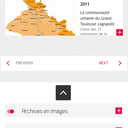
posée. Square
2011
Charles-de-Gaulle.
25...
La communauté
urbaine du Grand
Toulouse s'agrandit
Carte des 37
communes de la
communauté urbaine.
2011. Infographistes
de la Direction de...
PREVIOUS
NEXT
Archives en images
Allow
FlickR (badge) is disabled.