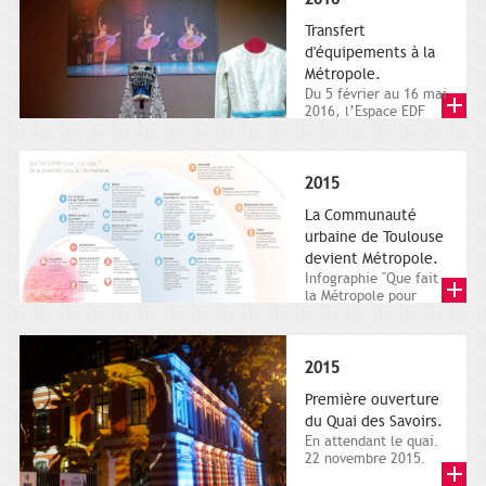
Transfert
d'équipements à la
Métropole.
Du 5 février au 16 mai
2016, l’Espace EDF
Bazacle, le Théâtre et
l’Orchestre national...
2015
La Communauté
urbaine de Toulouse
devient Métropole.
Infographie "Que fait
la Métropole pour
nous ? De la proximité
jusqu'à...
2015
Première ouverture
du Quai des Savoirs.
En attendant le quai.
22 novembre 2015.
Les samedi et