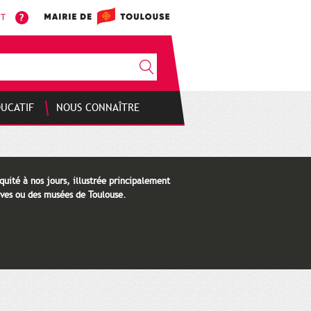
NT
DUCATIF
NOUS CONNAÎTRE
quité à nos jours, illustrée principalement
ves ou des musées de Toulouse.