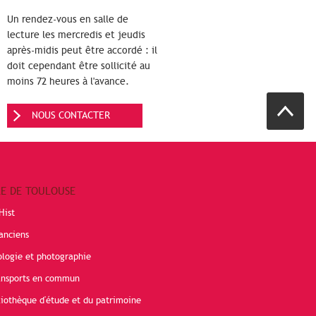
Un rendez-vous en salle de
lecture les mercredis et jeudis
après-midis peut être accordé : il
doit cependant être sollicité au
moins 72 heures à l'avance.
NOUS CONTACTER
RE DE TOULOUSE
Hist
anciens
ologie et photographie
ransports en commun
liothèque d'étude et du patrimoine