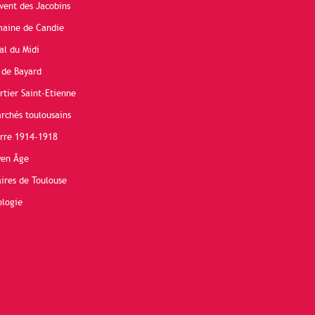
vent des Jacobins
maine de Candie
al du Midi
 de Bayard
rtier Saint-Etienne
rchés toulousains
erre 1914-1918
yen Âge
ires de Toulouse
ologie