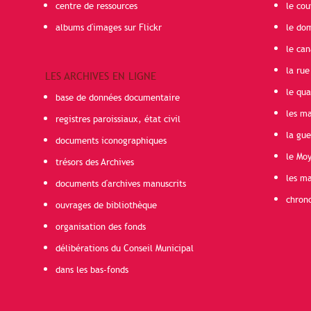
centre de ressources
le cou
albums d'images sur Flickr
le do
le can
la rue
LES ARCHIVES EN LIGNE
le qua
base de données documentaire
les ma
registres paroissiaux, état civil
la gu
documents iconographiques
le Mo
trésors des Archives
les ma
documents d'archives manuscrits
chron
ouvrages de bibliothèque
organisation des fonds
délibérations du Conseil Municipal
dans les bas-fonds