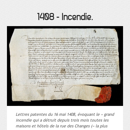
1408
-
Incendie.
Lettres patentes du 16 mai 1408, évoquant le « grand
incendie qui a détruit depuis trois mois toutes les
maisons et hôtels de la rue des Changes (« la plus