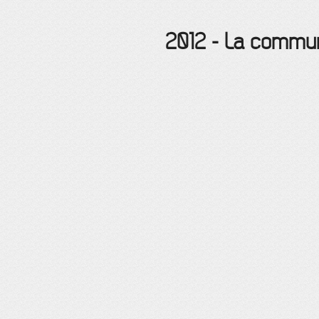
2012
-
La commun