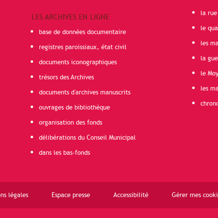
la rue
LES ARCHIVES EN LIGNE
le qua
base de données documentaire
les ma
registres paroissiaux, état civil
la gu
documents iconographiques
le Mo
trésors des Archives
les ma
documents d'archives manuscrits
chron
ouvrages de bibliothèque
organisation des fonds
délibérations du Conseil Municipal
dans les bas-fonds
ns légales
Espace presse
Accessibilité
Gérer mes cooki