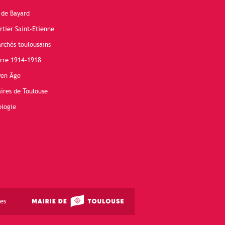
 de Bayard
rtier Saint-Etienne
rchés toulousains
erre 1914-1918
yen Âge
ires de Toulouse
ologie
es