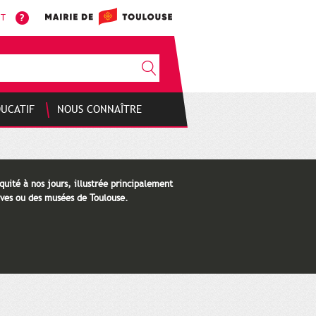
NT
DUCATIF
NOUS CONNAÎTRE
quité à nos jours, illustrée principalement
ves ou des musées de Toulouse.