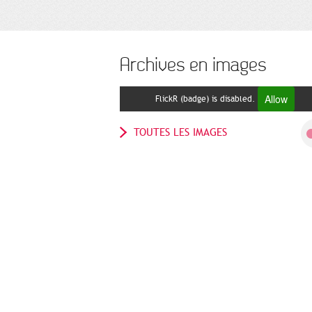
Archives en images
Allow
FlickR (badge) is disabled.
TOUTES LES IMAGES