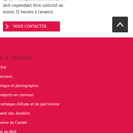
doit cependant être sollicité au
moins 72 heures à l'avance.
NOUS CONTACTER
RE DE TOULOUSE
Hist
anciens
ologie et photographie
ransports en commun
liothèque d'étude et du patrimoine
vent des Jacobins
maine de Candie
al du Midi