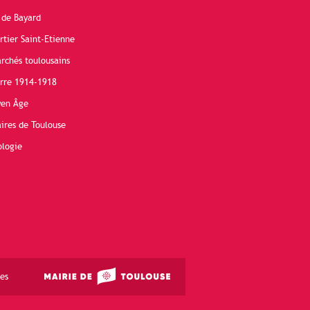
 de Bayard
rtier Saint-Etienne
rchés toulousains
erre 1914-1918
yen Âge
ires de Toulouse
ologie
es