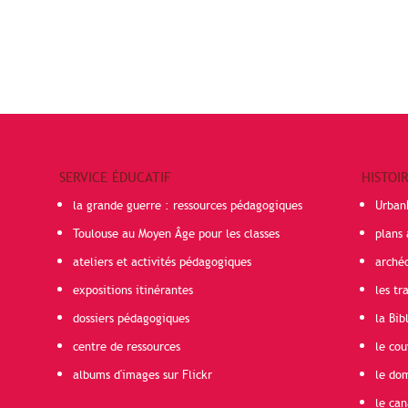
SERVICE ÉDUCATIF
HISTOI
la grande guerre : ressources pédagogiques
Urban
Toulouse au Moyen Âge pour les classes
plans 
ateliers et activités pédagogiques
arché
expositions itinérantes
les t
dossiers pédagogiques
la Bib
centre de ressources
le cou
albums d'images sur Flickr
le do
le can