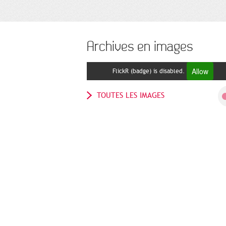
Archives en images
Allow
FlickR (badge) is disabled.
TOUTES LES IMAGES