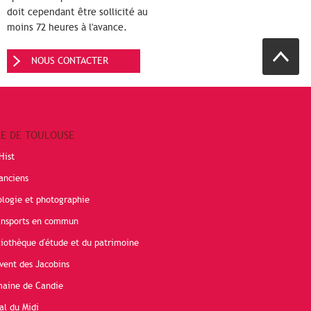
doit cependant être sollicité au
moins 72 heures à l'avance.
NOUS CONTACTER
RE DE TOULOUSE
Hist
anciens
ologie et photographie
ransports en commun
liothèque d'étude et du patrimoine
vent des Jacobins
maine de Candie
al du Midi