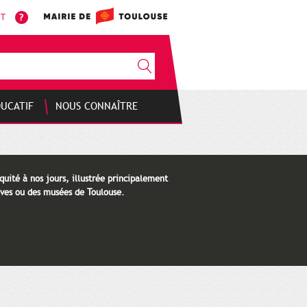
NT
DUCATIF
NOUS CONNAÎTRE
quité à nos jours, illustrée principalement
ves ou des musées de Toulouse.