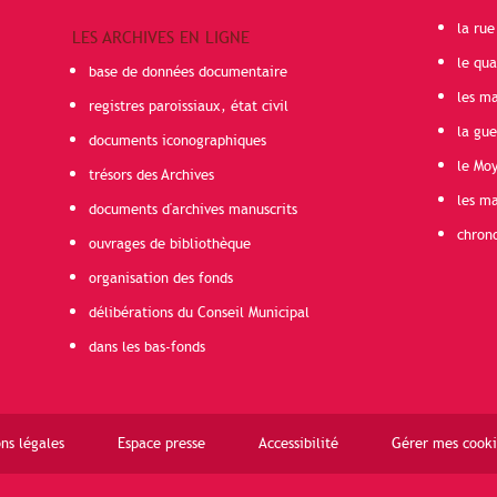
la rue
LES ARCHIVES EN LIGNE
le qua
base de données documentaire
les ma
registres paroissiaux, état civil
la gu
documents iconographiques
le Mo
trésors des Archives
les ma
documents d'archives manuscrits
chron
ouvrages de bibliothèque
organisation des fonds
délibérations du Conseil Municipal
dans les bas-fonds
ns légales
Espace presse
Accessibilité
Gérer mes cooki