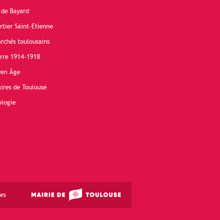
 de Bayard
rtier Saint-Etienne
rchés toulousains
erre 1914-1918
yen Âge
ires de Toulouse
ologie
es