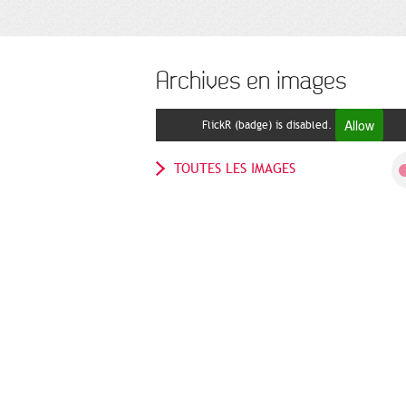
Archives en images
Allow
FlickR (badge) is disabled.
TOUTES LES IMAGES