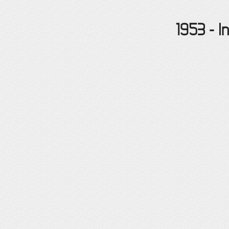
1953
-
I