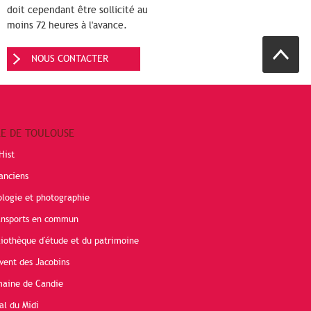
doit cependant être sollicité au
moins 72 heures à l'avance.
NOUS CONTACTER
RE DE TOULOUSE
Hist
anciens
ologie et photographie
ransports en commun
liothèque d'étude et du patrimoine
vent des Jacobins
maine de Candie
al du Midi