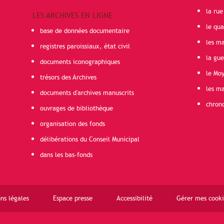
la rue
LES ARCHIVES EN LIGNE
le qua
base de données documentaire
les ma
registres paroissiaux, état civil
la gu
documents iconographiques
le Mo
trésors des Archives
les ma
documents d'archives manuscrits
chron
ouvrages de bibliothèque
organisation des fonds
délibérations du Conseil Municipal
dans les bas-fonds
ns légales
Espace presse
Accessibilité
Gérer mes cooki