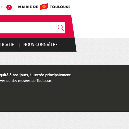
NT
DUCATIF
NOUS CONNAÎTRE
quité à nos jours, illustrée principalement
ves ou des musées de Toulouse.