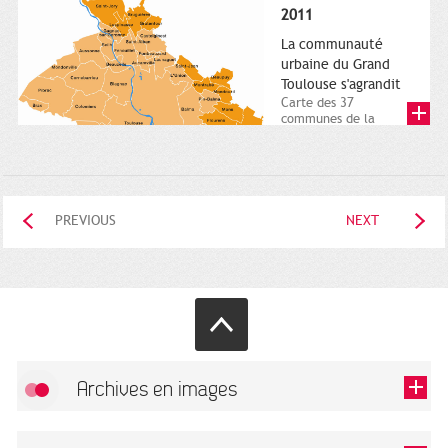
posée. Square
2011
Charles-de-Gaulle.
25...
La communauté
urbaine du Grand
Toulouse s'agrandit
Carte des 37
communes de la
communauté urbaine.
2011. Infographistes
de la Direction de...
PREVIOUS
NEXT
Archives en images
Allow
FlickR (badge) is disabled.