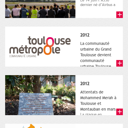
Le 14 juin l’A350
dernier né d’Airbus a
quitté le sol. Patrice
Nin, Photographie...
2012
La communauté
urbaine du Grand
Toulouse devient
communauté
urbaine Toulouse
Le nouveau logotype
de Toulouse
Métropole,
2012
représentant l'anneau
de Moëbius.
Attentats de
Mohammed Merah à
Toulouse et
Montauban en mars.
La plaque en
hommage aux
victimes de Merah est