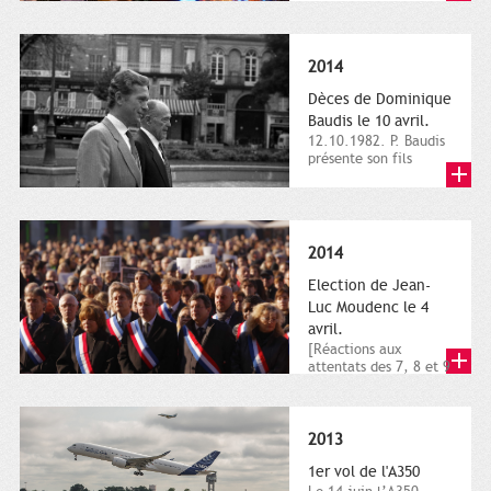
dimanche 21 et 22
novembre,...
2014
Dèces de Dominique
Baudis le 10 avril.
12.10.1982. P. Baudis
présente son fils
Dominique comme
successeur. Place de
Toulouse,...
2014
Election de Jean-
Luc Moudenc le 4
avril.
[Réactions aux
attentats des 7, 8 et 9
janvier 2015]. Place
du Capitole. 8
janvier...
2013
1er vol de l'A350