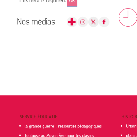
This field is required.
OK
Nos médias
SERVICE ÉDUCATIF
HISTOI
la grande guerre : ressources pédagogiques
Urban
Toulouse au Moyen Âge pour les classes
plans 