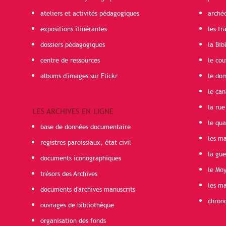
ateliers et activités pédagogiques
arché
expositions itinérantes
les t
dossiers pédagogiques
la Bib
centre de ressources
le cou
albums d'images sur Flickr
le do
le can
la rue
LES ARCHIVES EN LIGNE
le qua
base de données documentaire
les ma
registres paroissiaux, état civil
la gu
documents iconographiques
le Mo
trésors des Archives
les ma
documents d'archives manuscrits
chron
ouvrages de bibliothèque
organisation des fonds