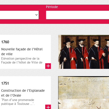
Période
1760
Nouvelle façade de l’Hôtel
de ville
Elévation perspective de la
Façade de l’hôtel de Ville de
Toulouse. Gravure de L.-F....
1751
Construction de l’Esplanade
et de l’Ovale
"Plan d’une promenade
publique à Toulouse …".
Gravure sur cuivre de Baour,