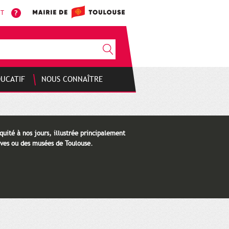
NT
DUCATIF
NOUS CONNAÎTRE
quité à nos jours, illustrée principalement
ves ou des musées de Toulouse.