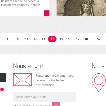
Registre factice de pièces à
l’appui des comptes, années
1709. Archives municipales
de...
14
1...
10
11
12
13
15
16
17
18
...24
Nous suivre
Nous 
Renseigner votre email pour
recevoir notre lettre
d'information.