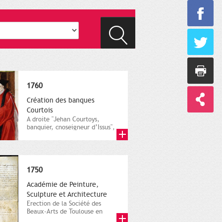
1760
Création des banques
Courtois
A droite "Jehan Courtoys,
banquier, cnoseigneur d’Issus",
capitoul en 1592-1593 dans...
1750
Académie de Peinture,
Sculpture et Architecture
Erection de la Société des
Beaux-Arts de Toulouse en
Académie royale de Peinture,...