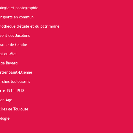
ologie et photographie
ransports en commun
liothèque d'étude et du patrimoine
vent des Jacobins
maine de Candie
al du Midi
 de Bayard
rtier Saint-Etienne
rchés toulousains
erre 1914-1918
yen Âge
ires de Toulouse
ologie