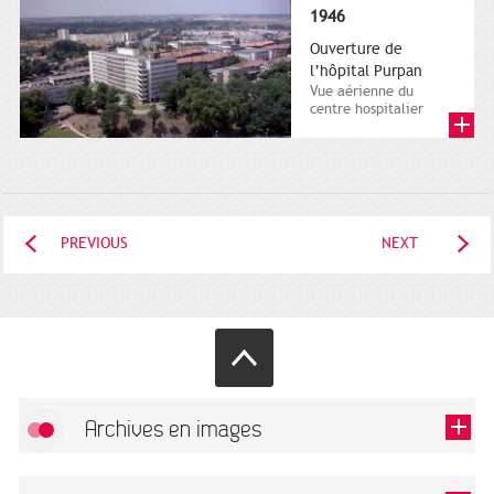
1946
Ouverture de
l’hôpital Purpan
Vue aérienne du
centre hospitalier
régional Purpan. 9
juillet 1987. Francis
Alexandre,...
PREVIOUS
NEXT
Archives en images
Allow
FlickR (badge) is disabled.