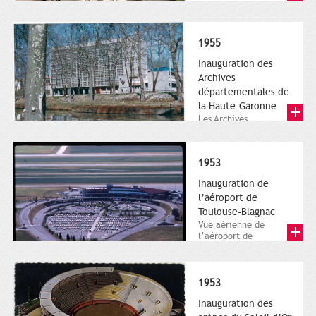
Aérospatiale. A l'usine
de...
1955
Inauguration des
Archives
départementales de
la Haute-Garonne
Les Archives
départementales de la
Haute-Garonne.
Photographie
1953
numérique.
Archives...
Inauguration de
l’aéroport de
Toulouse-Blagnac
Vue aérienne de
l’aéroport de
Toulouse-Blagnac. 25
février 1982.
Direction de la...
1953
Inauguration des