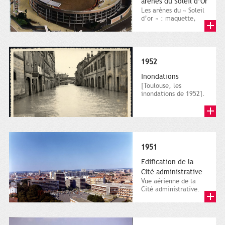
arènes du Soleil d’Or
Les arènes du « Soleil
d’or » : maquette,
vers 1950. Elfe
(Labouche Frères),
carte...
1952
Inondations
[Toulouse, les
inondations de 1952].
La rue de la chaussée
inondée par la
Garonne....
1951
Edification de la
Cité administrative
Vue aérienne de la
Cité administrative.
Août 1974. Direction
de la communication,
ville...