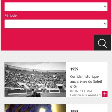
Période
1959
Corrida historique
aux arènes du Soleil
d’Or
02.07.61 Ostos.
Corrida aux Arènes du
Soleil d'Or (quartier
des Arènes). 2
juillet...
1958