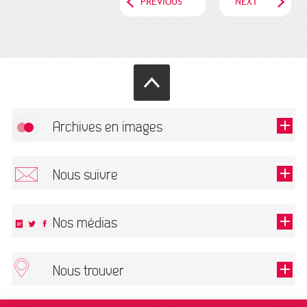
PREVIOUS
NEXT
Archives en images
Allow
FlickR (badge) is disabled.
Nous suivre
TOUTES LES IMAGES
Renseigner votre email pour recevoir notre lettre d'information.
Nos médias
Nous trouver
This field is required.
OK
ARCHIVES MUNICIPALES