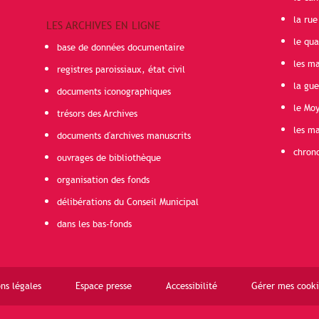
la rue
LES ARCHIVES EN LIGNE
le qua
base de données documentaire
les ma
registres paroissiaux, état civil
la gu
documents iconographiques
le Mo
trésors des Archives
les ma
documents d'archives manuscrits
chron
ouvrages de bibliothèque
organisation des fonds
délibérations du Conseil Municipal
dans les bas-fonds
ns légales
Espace presse
Accessibilité
Gérer mes cooki