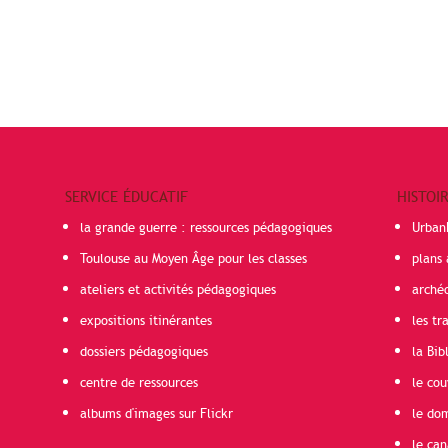
SERVICE ÉDUCATIF
HISTOI
la grande guerre : ressources pédagogiques
Urban
Toulouse au Moyen Âge pour les classes
plans 
ateliers et activités pédagogiques
arché
expositions itinérantes
les t
dossiers pédagogiques
la Bib
centre de ressources
le cou
albums d'images sur Flickr
le do
le can