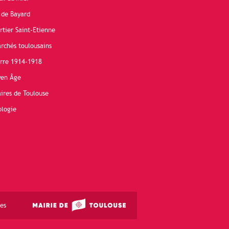
 de Bayard
rtier Saint-Etienne
rchés toulousains
erre 1914-1918
yen Âge
ires de Toulouse
ologie
es