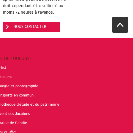
doit cependant être sollicité au
moins 72 heures à l'avance.
NOUS CONTACTER
RE DE TOULOUSE
Hist
anciens
ologie et photographie
ransports en commun
liothèque d'étude et du patrimoine
vent des Jacobins
maine de Candie
al du Midi