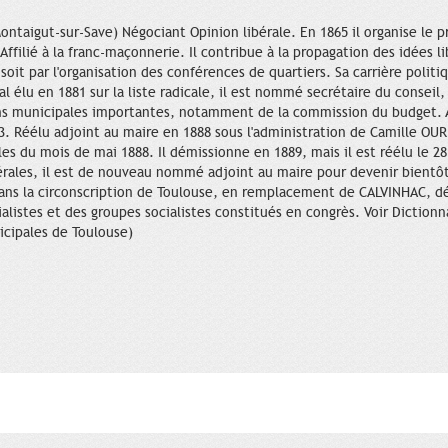
ntaigut-sur-Save) Négociant Opinion libérale. En 1865 il organise le p
Affilié à la franc-maçonnerie. Il contribue à la propagation des idées 
oit par l'organisation des conférences de quartiers. Sa carrière polit
al élu en 1881 sur la liste radicale, il est nommé secrétaire du conse
ns municipales importantes, notamment de la commission du budget. 
883. Réélu adjoint au maire en 1888 sous l'administration de Camille OU
s du mois de mai 1888. Il démissionne en 1889, mais il est réélu le 28 j
rales, il est de nouveau nommé adjoint au maire pour devenir bientôt 
ns la circonscription de Toulouse, en remplacement de CALVINHAC, déc
alistes et des groupes socialistes constitués en congrès. Voir Dictionn
icipales de Toulouse)