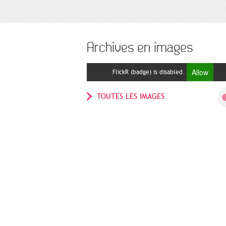
Archives en images
Allow
FlickR (badge) is disabled.
TOUTES LES IMAGES