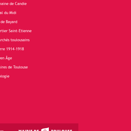
maine de Candie
al du Midi
 de Bayard
rtier Saint-Etienne
rchés toulousains
erre 1914-1918
yen Âge
ires de Toulouse
ologie