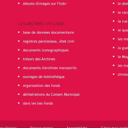
albums d'images sur Flickr
le do
le can
la rue
LES ARCHIVES EN LIGNE
le qua
base de données documentaire
les ma
registres paroissiaux, état civil
la gu
documents iconographiques
le Mo
trésors des Archives
les ma
documents d'archives manuscrits
chron
ouvrages de bibliothèque
organisation des fonds
délibérations du Conseil Municipal
dans les bas-fonds