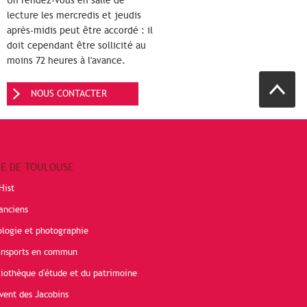
Un rendez-vous en salle de
lecture les mercredis et jeudis
après-midis peut être accordé : il
doit cependant être sollicité au
moins 72 heures à l'avance.
NOUS CONTACTER
RE DE TOULOUSE
Hist
anciens
ologie et photographie
ransports en commun
liothèque d'étude et du patrimoine
vent des Jacobins