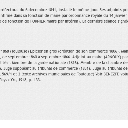
réfectoral du 6 décembre 1841, installé le même jour. Ses adjoints pr
irmé dans sa fonction de maire par ordonnance royale du 14 janvier 18
se de fonction de FORNIER maire par intérim). La dernière séance sign
/1868 (Toulouse) Epicier en gros (création de son commerce 1806). Man
 de septembre 1860 à septembre 1866. Adjoint au maire (ARNOUX) par
bilités : Membre de la garde nationale (1816). Membre de la chambre d
 Juge suppléant au tribunal de commerce (1831). Juge au tribunal de
569/1 et 2 (cote Archives municipales de Toulouse) Voir BENEZIT, volu
ays d'Oc, 1948, p. 133.