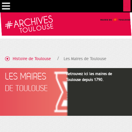
Cookies management panel
Histoire de Toulouse
Les Maires de Toulouse
LES MAIRES
Retrouvez ici les maires de
Toulouse depuis 1790.
DE TOULOUSE