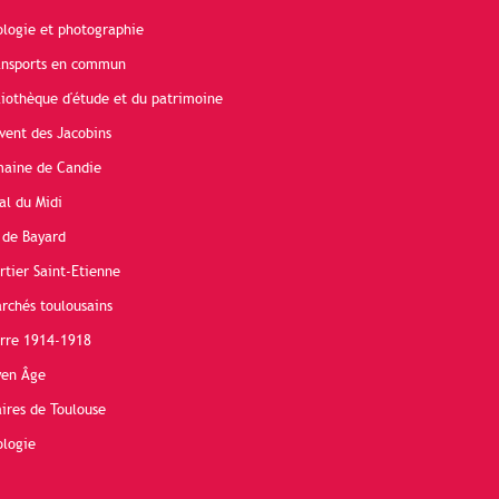
ologie et photographie
ransports en commun
liothèque d'étude et du patrimoine
vent des Jacobins
maine de Candie
al du Midi
 de Bayard
rtier Saint-Etienne
rchés toulousains
erre 1914-1918
yen Âge
ires de Toulouse
ologie