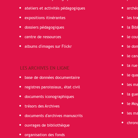
ateliers et activités pédagogiques
arché
expositions itinérantes
les t
dossiers pédagogiques
la Bib
centre de ressources
le cou
albums d'images sur Flickr
le do
le can
la rue
LES ARCHIVES EN LIGNE
le qua
base de données documentaire
les ma
registres paroissiaux, état civil
la gu
documents iconographiques
le Mo
trésors des Archives
les ma
documents d'archives manuscrits
chron
ouvrages de bibliothèque
organisation des fonds