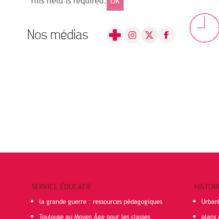
This field is required.
OK
Nos médias
SERVICE ÉDUCATIF
HISTOI
la grande guerre : ressources pédagogiques
Urban
Toulouse au Moyen Âge pour les classes
plans 