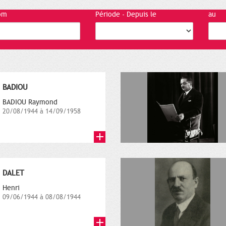
om
Période - Depuis le
au
BADIOU
BADIOU Raymond
20/08/1944 à 14/09/1958
DALET
Henri
09/06/1944 à 08/08/1944