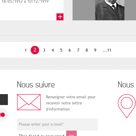
18/05/1912 à 10/12/1919
2
1
3
4
5
6
7
8
9
...11
Nous suivre
Nous 
Renseigner votre email pour
recevoir notre lettre
d'information.