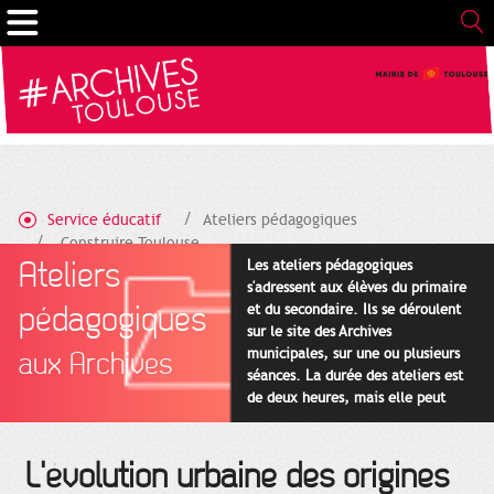
Cookies management panel
Service éducatif
Ateliers pédagogiques
Construire Toulouse
Ateliers
Les ateliers pédagogiques
s'adressent aux élèves du primaire
pédagogiques
et du secondaire. Ils se déroulent
sur le site des Archives
municipales, sur une ou plusieurs
aux Archives
séances. La durée des ateliers est
de deux heures, mais elle peut
être adaptée en fonction des
projets pédagogiques des
enseignants.
L'évolution urbaine des origines