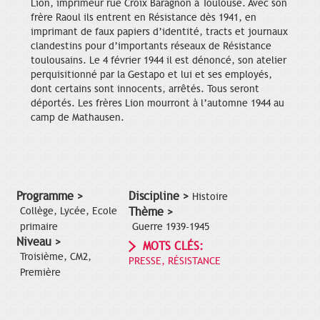
Lion, imprimeur rue Croix Baragnon à Toulouse. Avec son
frère Raoul ils entrent en Résistance dès 1941, en
imprimant de faux papiers d’identité, tracts et journaux
clandestins pour d’importants réseaux de Résistance
toulousains. Le 4 février 1944 il est dénoncé, son atelier
perquisitionné par la Gestapo et lui et ses employés,
dont certains sont innocents, arrêtés. Tous seront
déportés. Les frères Lion mourront à l’automne 1944 au
camp de Mathausen.
Programme >
Discipline >
Histoire
Collège, Lycée, Ecole
Thème >
primaire
Guerre 1939-1945
Niveau >
MOTS CLÉS:
Troisième, CM2,
PRESSE, RÉSISTANCE
Première