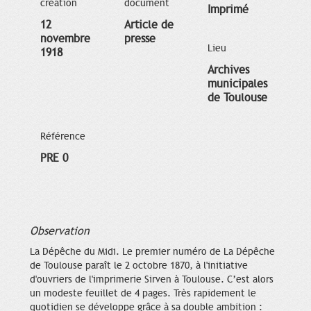
création
document
Imprimé
12
Article de
novembre
presse
Lieu
1918
Archives
municipales
de Toulouse
Référence
PRE 0
Observation
La Dépêche du Midi. Le premier numéro de La Dépêche
de Toulouse paraît le 2 octobre 1870, à l'initiative
d'ouvriers de l'imprimerie Sirven à Toulouse. C’est alors
un modeste feuillet de 4 pages. Très rapidement le
quotidien se développe grâce à sa double ambition :