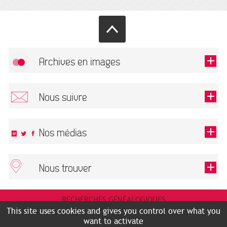
Archives en images
Allow
FlickR (badge) is disabled.
Nous suivre
TOUTES LES IMAGES
Renseigner votre email pour recevoir notre lettre d'information.
Nos médias
Nous trouver
This field is required.
OK
ARCHIVES MUNICIPALES
RECHERCHES GÉNÉALOGIQUES
2 rue des Archives
NOUS CONNAÎTRE
This site uses cookies and gives you control over what you
SERVICE ÉDUCATIF
31500 Toulouse
want to activate