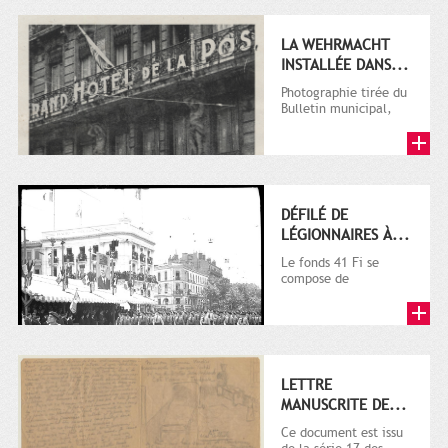
l'initiative...
LA WEHRMACHT
INSTALLÉE DANS...
Photographie tirée du
Bulletin municipal,
numéro spécial
d’octobre 1944, p. 21.
Le...
DÉFILÉ DE
LÉGIONNAIRES À...
Le fonds 41 Fi se
compose de
documents acquis à
partir de 2003 par les
Archives...
LETTRE
MANUSCRITE DE...
Ce document est issu