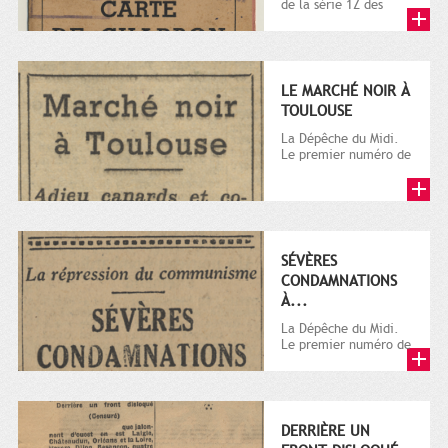
de la série 1Z des
archives privées. La
série Z comprend
les...
LE MARCHÉ NOIR À
TOULOUSE
La Dépêche du Midi.
Le premier numéro de
La Dépêche de
Toulouse paraît le 2
octobre...
SÉVÈRES
CONDAMNATIONS
À...
La Dépêche du Midi.
Le premier numéro de
La Dépêche de
Toulouse paraît le 2
octobre...
DERRIÈRE UN