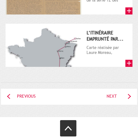
de la série 1Z des
archives privées. La
série Z comprend
les...
L’ITINÉRAIRE
EMPRUNTÉ PAR...
Carte réalisée par
Laure Moreau,
chargée de projet SIG
et multimédia aux
Archives...
PREVIOUS
NEXT