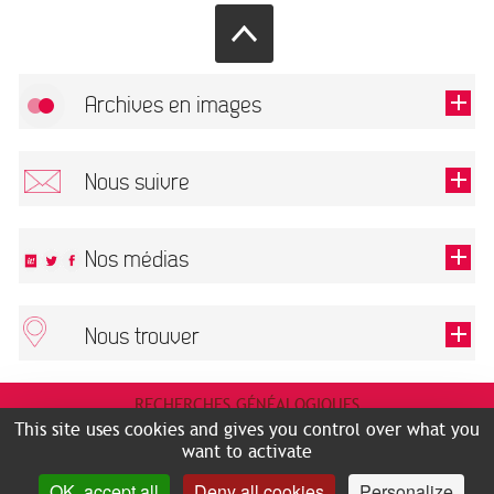
Archives en images
Allow
FlickR (badge) is disabled.
Nous suivre
TOUTES LES IMAGES
Renseigner votre email pour recevoir notre lettre d'information.
Nos médias
Nous trouver
This field is required.
OK
ARCHIVES MUNICIPALES
RECHERCHES GÉNÉALOGIQUES
2 rue des Archives
NOUS CONNAÎTRE
This site uses cookies and gives you control over what you
SERVICE ÉDUCATIF
31500 Toulouse
want to activate
LES ARCHIVES EN LIGNE
Accès mobilité réduite :
OK, accept all
Deny all cookies
Personalize
HISTOIRE DE TOULOUSE