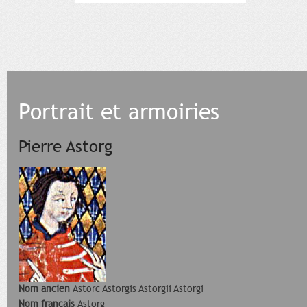
Portrait et armoiries
Pierre Astorg
Nom ancien
Astorc Astorgis Astorgii Astorgi
Nom français
Astorg