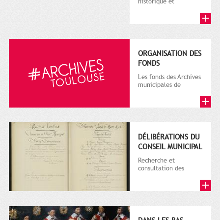
historique et
administrative
d'ouvrages, de
brochures et de
périodiques p...
ORGANISATION DES
FONDS
Les fonds des Archives
municipales de
Toulouse comprennent
des archives publiques
et des a...
DÉLIBÉRATIONS DU
CONSEIL MUNICIPAL
Recherche et
consultation des
délibérations
numérisées