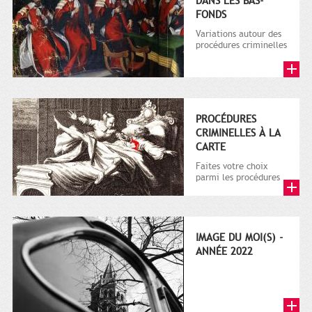
DANS LES BAS-
FONDS
Variations autour des
procédures criminelles
des capitouls de 1670
à 1790
PROCÉDURES
CRIMINELLES À LA
CARTE
Faites votre choix
parmi les procédures
criminelles des
capitouls de 1670 à
1790
IMAGE DU MOI(S) -
ANNÉE 2022