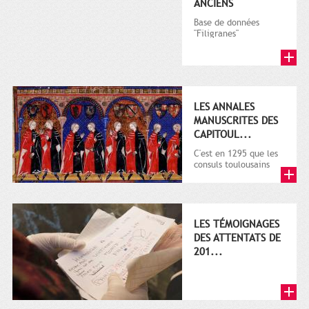
ANCIENS
Base de données
"Filigranes"
LES ANNALES
MANUSCRITES DES
CAPITOUL...
C'est en 1295 que les
consuls toulousains
décident de la
rédaction d'un grand
livre de la ...
LES TÉMOIGNAGES
DES ATTENTATS DE
201...