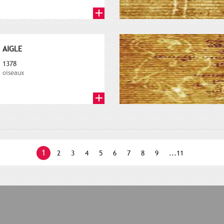
AIGLE
1378
oiseaux
1
2
3
4
5
6
7
8
9
...11