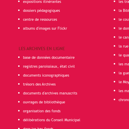
expositions itinérantes
les t
dossiers pédagogiques
la Bib
centre de ressources
le cou
albums d'images sur Flickr
le do
le can
la rue
LES ARCHIVES EN LIGNE
le qua
base de données documentaire
les ma
registres paroissiaux, état civil
la gu
documents iconographiques
le Mo
trésors des Archives
les ma
documents d'archives manuscrits
chron
ouvrages de bibliothèque
organisation des fonds
délibérations du Conseil Municipal