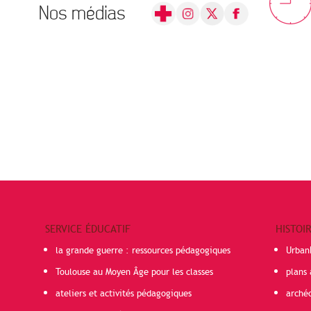
Nos médias
SERVICE ÉDUCATIF
HISTOI
la grande guerre : ressources pédagogiques
Urban
Toulouse au Moyen Âge pour les classes
plans 
ateliers et activités pédagogiques
arché