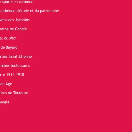
ransports en commun
liothèque d'étude et du patrimoine
vent des Jacobins
maine de Candie
al du Midi
 de Bayard
rtier Saint-Etienne
rchés toulousains
erre 1914-1918
yen Âge
ires de Toulouse
ologie