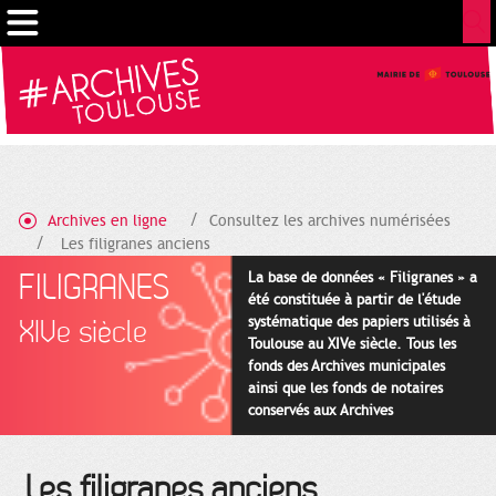
Gestion de vos préférences sur les cookies
Archives en ligne
Consultez les archives numérisées
Les filigranes anciens
FILIGRANES
La base de données « Filigranes » a
été constituée à partir de l'étude
systématique des papiers utilisés à
XIVe siècle
Toulouse au XIVe siècle. Tous les
fonds des Archives municipales
ainsi que les fonds de notaires
conservés aux Archives
départementales pour cette
période ont été utilisés en priorité.
Les filigranes anciens