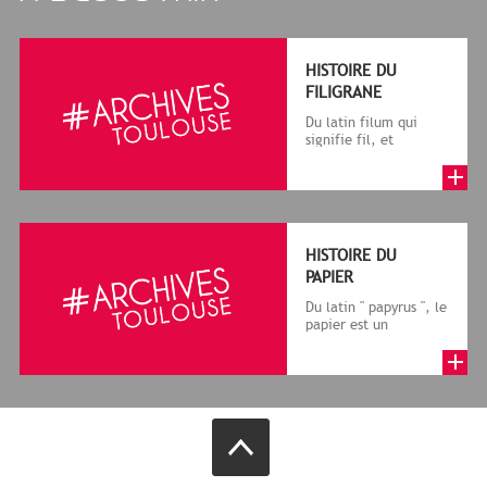
HISTOIRE DU
FILIGRANE
Du latin filum qui
signifie fil, et
granum, grain, le
terme désigne, dans
le cadre de la f...
HISTOIRE DU
PAPIER
Du latin " papyrus ", le
papier est un
matériau fabriqué
avec des fibres
végétales réduite...