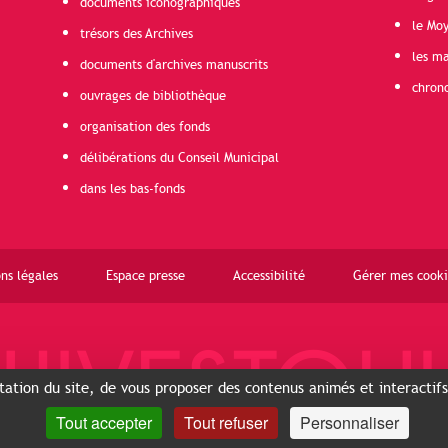
documents iconographiques
le Mo
trésors des Archives
les ma
documents d'archives manuscrits
chron
ouvrages de bibliothèque
organisation des fonds
délibérations du Conseil Municipal
dans les bas-fonds
ns légales
Espace presse
Accessibilité
Gérer mes cooki
ntation du site, de vous proposer des contenus animés et interactif
Tout accepter
Tout refuser
Personnaliser