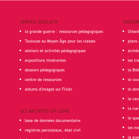
SERVICE ÉDUCATIF
HISTOI
la grande guerre : ressources pédagogiques
Urban
Toulouse au Moyen Âge pour les classes
plans 
ateliers et activités pédagogiques
arché
expositions itinérantes
les t
dossiers pédagogiques
la Bib
centre de ressources
le cou
albums d'images sur Flickr
le do
le can
la rue
LES ARCHIVES EN LIGNE
le qua
base de données documentaire
les ma
registres paroissiaux, état civil
la gu