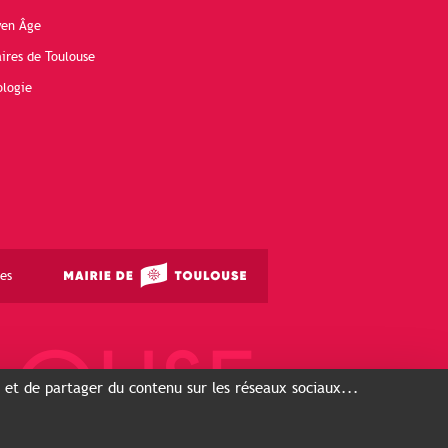
yen Âge
ires de Toulouse
ologie
es
s et de partager du contenu sur les réseaux sociaux...