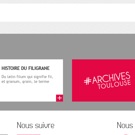
HISTOIRE DU FILIGRANE
Du latin filum qui signifie fil,
et granum, grain, le terme
désigne, dans le cadre de la f...
Nous suivre
Nous 