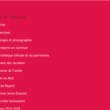
RE DE TOULOUSE
Hist
anciens
ologie et photographie
ransports en commun
liothèque d'étude et du patrimoine
vent des Jacobins
maine de Candie
al du Midi
 de Bayard
rtier Saint-Etienne
rchés toulousains
erre 1914-1918